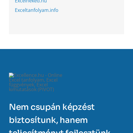
Excelneked.hu
Exceltanfolyam.info
Nem csupán képzést
biztosítunk, hanem