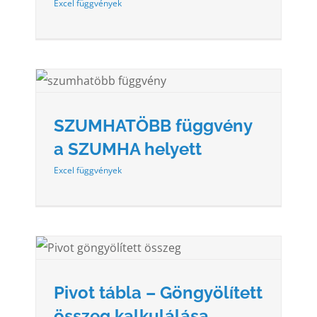
Excel függvények
A
SZUMHATÖBB függvény
a SZUMHA helyett
Excel függvények
EG
Pivot tábla – Göngyölített
összeg kalkulálása