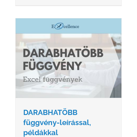
L,
DARABHATÖBB
függvény-leírással,
példákkal