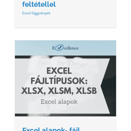
feltétellel
Excel függvények
K:
Excel alapok- fájl