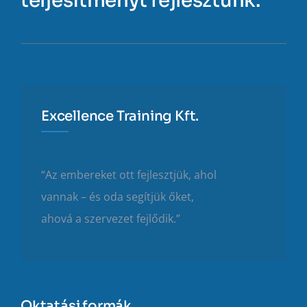
teljesítményt fejlesztünk.
Excellence Training Kft.
“Az embereket ott fejlesztjük, ahol
vannak – és oda segítjük őket,
ahová a szervezet fejlődik.”
Oktatási formák