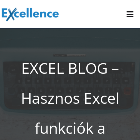
Kihagyás
Tog
Nav
Vállalati képzéseink
E-learning oktatóanyagok
EXCEL BLOG –
Kapcsolat
Hasznos Excel
funkciók a