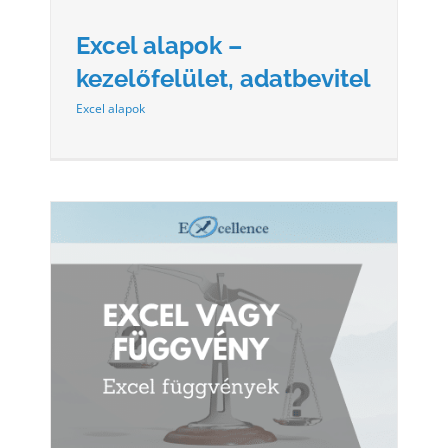
Excel alapok –
kezelőfelület, adatbevitel
Excel alapok
L,