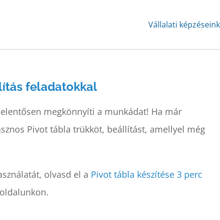
Vállalati képzésein
lítás feladatokkal
 jelentősen megkönnyíti a munkádat! Ha már
znos Pivot tábla trükköt, beállítást, amellyel még
ználatát, olvasd el a
Pivot tábla készítése 3 perc
oldalunkon.