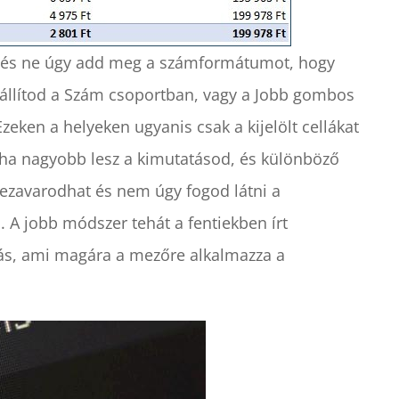
, és ne úgy add meg a számformátumot, hogy
beállítod a Szám csoportban, vagy a Jobb gombos
zeken a helyeken ugyanis csak a kijelölt cellákat
yha nagyobb lesz a kimutatásod, és különböző
ezavarodhat és nem úgy fogod látni a
 A jobb módszer tehát a fentiekben írt
tás, ami magára a mezőre alkalmazza a