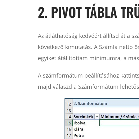
2. PIVOT TÁBLA T
Az átláthatóság kedvéért állítsd át a
következő kimutatás. A Számla nettó ös
egyiket átállítottam minimumra, a má
A számformátum beállításához kattint
majd válaszd a Számformátum lehetős