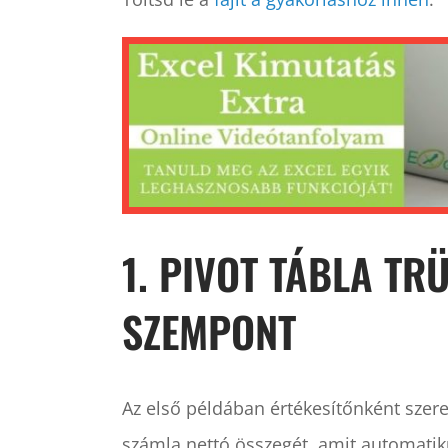
1. PIVOT TÁBLA TR
SZEMPONT
Az első példában értékesítőnként szer
számla nettó összegét, amit automatiku