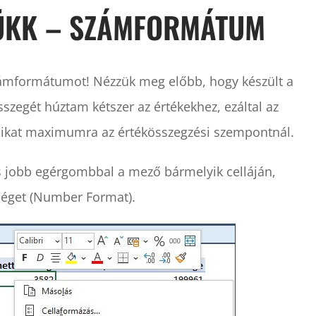
RÜKK – SZÁMFORMÁTUM
 számformátumot! Nézzük meg előbb, hogy készült a
szegét húztam kétszer az értékekhez, ezáltal az
sikat maximumra az értékösszegzési szempontnál.
s jobb egérgombbal a mező bármelyik celláján,
éget (Number Format).