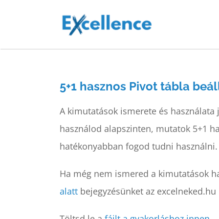
Kihagyás
5+1 hasznos Pivot tábla beál
A kimutatások ismerete és használata
használod alapszinten, mutatok 5+1 has
hatékonyabban fogod tudni használni.
Ha még nem ismered a kimutatások has
alatt
bejegyzésünket az excelneked.hu 
Töltsd le a
fájlt a gyakorláshoz innen
.