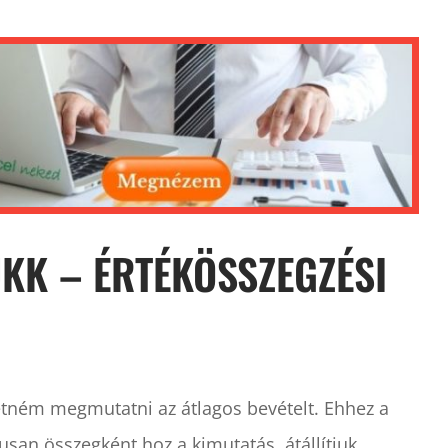
ÜKK – ÉRTÉKÖSSZEGZÉSI
etném megmutatni az átlagos bevételt. Ehhez a
san összegként hoz a kimutatás, átállítjuk