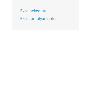
Excelneked.hu
Exceltanfolyam.info