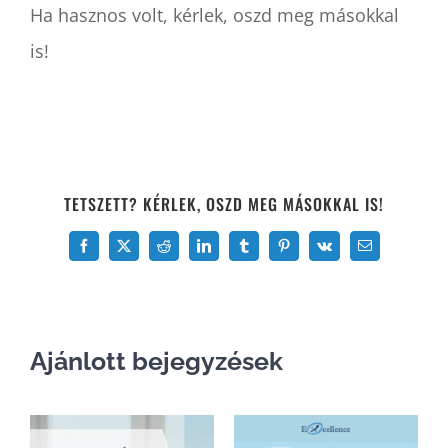
Ha hasznos volt, kérlek, oszd meg másokkal
is!
TETSZETT? KÉRLEK, OSZD MEG MÁSOKKAL IS!
Facebook
X
Reddit
LinkedIn
Tumblr
Pinterest
Vk
Email:
Ajánlott bejegyzések