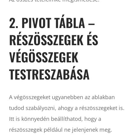
2. PIVOT TÁBLA –
RÉSZÖSSZEGEK ÉS
VÉGÖSSZEGEK
TESTRESZABÁSA
A végösszegeket ugyanebben az ablakban
tudod szabályozni, ahogy a részösszegeket is.
Itt is könnyedén beállíthatod, hogy a
részösszegek például ne jelenjenek meg.