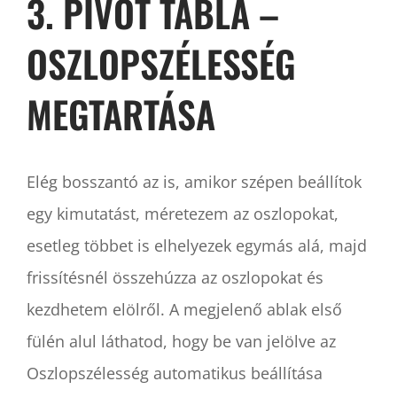
3. PIVOT TÁBLA –
OSZLOPSZÉLESSÉG
MEGTARTÁSA
Elég bosszantó az is, amikor szépen beállítok
egy kimutatást, méretezem az oszlopokat,
esetleg többet is elhelyezek egymás alá, majd
frissítésnél összehúzza az oszlopokat és
kezdhetem elölről. A megjelenő ablak első
fülén alul láthatod, hogy be van jelölve az
Oszlopszélesség automatikus beállítása