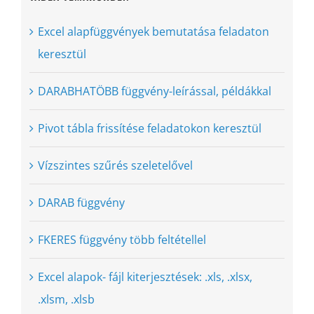
Excel alapfüggvények bemutatása feladaton
keresztül
DARABHATÖBB függvény-leírással, példákkal
Pivot tábla frissítése feladatokon keresztül
Vízszintes szűrés szeletelővel
DARAB függvény
FKERES függvény több feltétellel
Excel alapok- fájl kiterjesztések: .xls, .xlsx,
.xlsm, .xlsb