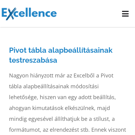
Kihagyás
Tog
Nav
Vállalati képzéseink
Pivot tábla alapbeállításainak
E-learning oktatóanyagok
testreszabása
Kapcsolat
Nagyon hiányzott már az Excelből a Pivot
tábla alapbeállításainak módosítási
lehetősége, hiszen van egy adott beállítás,
ahogyan kimutatások elkészülnek, majd
mindig egyesével állíthatjuk be a stílust, a
formátumot, az elrendezést stb. Ennek viszont