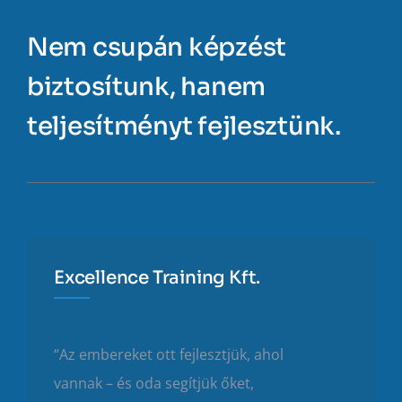
Nem csupán képzést
biztosítunk, hanem
teljesítményt fejlesztünk.
Excellence Training Kft.
“Az embereket ott fejlesztjük, ahol
vannak – és oda segítjük őket,