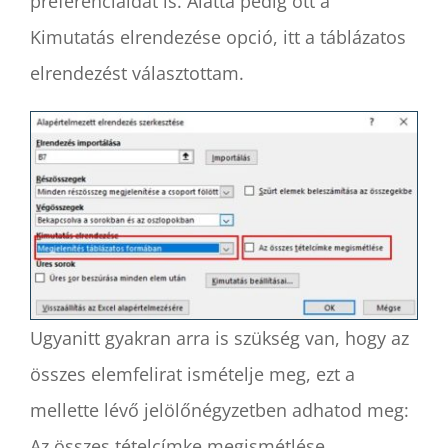
preferenciáidat is. Alatta pedig ott a
Kimutatás elrendezése opció, itt a táblázatos
elrendezést választottam.
Ugyanitt gyakran arra is szükség van, hogy az
összes elemfelirat ismételje meg, ezt a
mellette lévő jelölőnégyzetben adhatod meg:
Az összes tételcímke megismétlése.