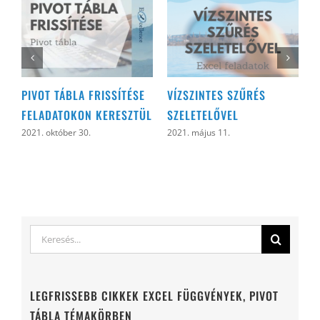
PIVOT TÁBLA FRISSÍTÉSE
VÍZSZINTES SZŰRÉS
P
FELADATOKON KERESZTÜL
SZELETELŐVEL
G
K
2021. október 30.
2021. május 11.
2
Keresés...
LEGFRISSEBB CIKKEK EXCEL FÜGGVÉNYEK, PIVOT
TÁBLA TÉMAKÖRBEN