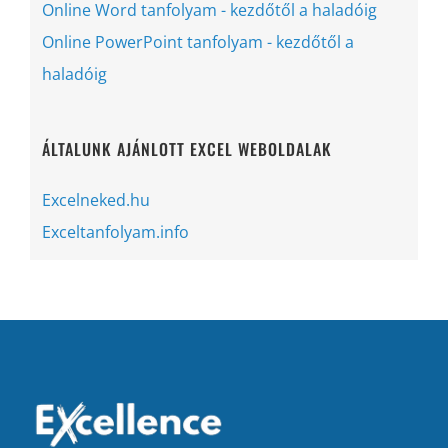
Online Word tanfolyam - kezdőtől a haladóig
Online PowerPoint tanfolyam - kezdőtől a
haladóig
ÁLTALUNK AJÁNLOTT EXCEL WEBOLDALAK
Excelneked.hu
Exceltanfolyam.info