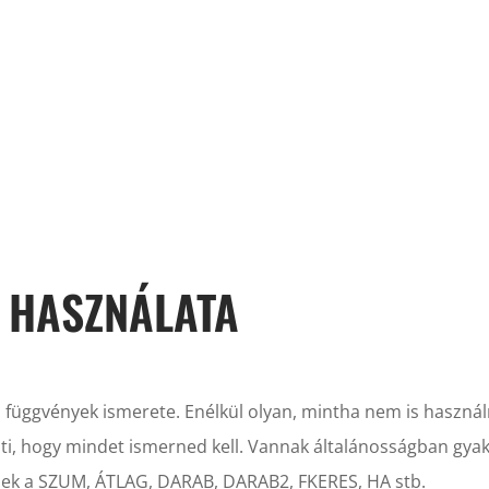
Vállalati képzéseink
GVÉNYEK
 HASZNÁLATA
l függvények ismerete. Enélkül olyan, mintha nem is használ
ti, hogy mindet ismerned kell. Vannak általánosságban gyak
yenek a SZUM, ÁTLAG, DARAB, DARAB2, FKERES, HA stb.