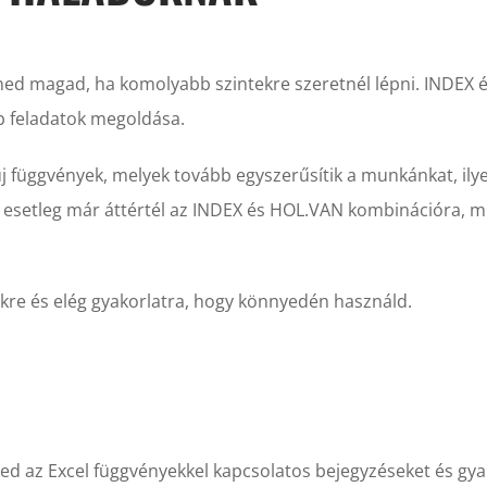
ned magad, ha komolyabb szintekre szeretnél lépni. INDEX
 feladatok megoldása.
új függvények, melyek tovább egyszerűsítik a munkánkat, ily
, esetleg már áttértél az INDEX és HOL.VAN kombinációra,
kre és elég gyakorlatra, hogy könnyedén használd.
d az Excel függvényekkel kapcsolatos bejegyzéseket és gyak