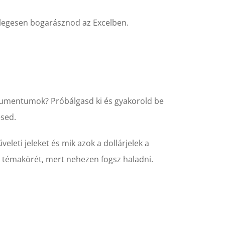
eslegesen bogarásznod az Excelben.
argumentumok? Próbálgasd ki és gyakorold be
ésed.
eleti jeleket és mik azok a dollárjelek a
 témakörét, mert nehezen fogsz haladni.