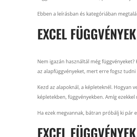
Ebben a leírásban és kategóriában megtalál
EXCEL FÜGGVÉNYEK
Nem igazán használtál még függvényeket? Ke
az alapfüggvényeket, mert erre fogsz tudni 
Kezd az alapoknál, a képleteknél. Hogyan ves
képletekben, függvényekben. Amíg ezekkel
Ha ezek megvannak, bátran próbálj ki pár e
EXCEL FÜGGVÉNYE