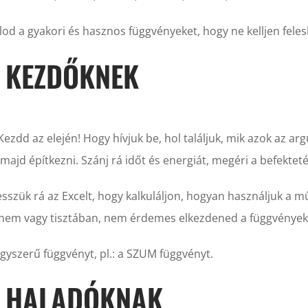
od a gyakori és hasznos függvényeket, hogy ne kelljen fel
 KEZDŐKNEK
zdd az elején! Hogy hívjuk be, hol találjuk, mik azok az 
majd építkezni. Szánj rá időt és energiát, megéri a befektet
szük rá az Excelt, hogy kalkuláljon, hogyan használjuk a műv
 nem vagy tisztában, nem érdemes elkezdened a függvények
gyszerű függvényt, pl.: a SZUM függvényt.
K HALADÓKNAK