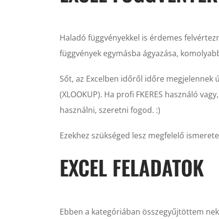
Haladó függvényekkel is érdemes felvértez
függvények egymásba ágyazása, komolyabb
Sőt, az Excelben időről időre megjelennek 
(XLOOKUP). Ha profi FKERES használó vagy
használni, szeretni fogod. :)
Ezekhez szükséged lesz megfelelő ismerete
EXCEL FELADATOK
Ebben a kategóriában összegyűjtöttem neke