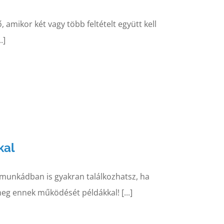
, amikor két vagy több feltételt együtt kell
.]
kal
l munkádban is gyakran találkozhatsz, ha
meg ennek működését példákkal! [...]