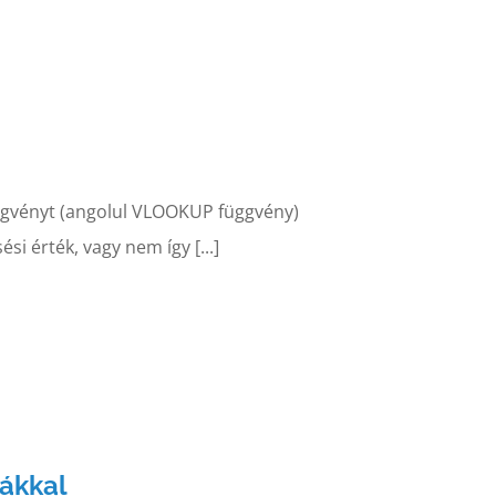
üggvényt (angolul VLOOKUP függvény)
si érték, vagy nem így [...]
dákkal