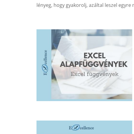
lényeg, hogy gyakorolj, azáltal leszel egyr
VÉNYEK
N KERESZTÜL
ek