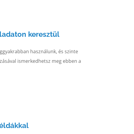
ladaton keresztül
leggyakrabban használunk, és szinte
azásával ismerkedhetsz meg ebben a
éldákkal