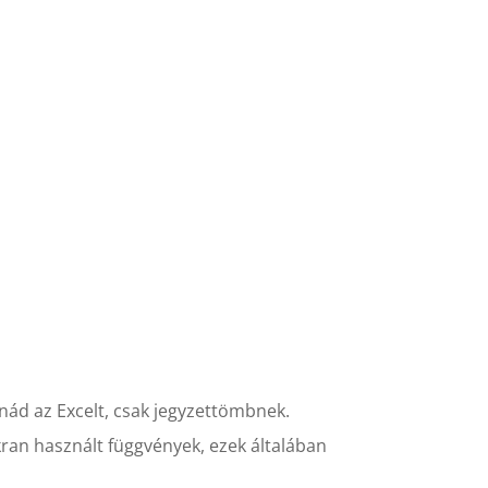
E-learning oktatóanyagok
Kapcsolat
nád az Excelt, csak jegyzettömbnek.
ran használt függvények, ezek általában