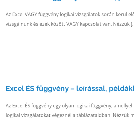
Az Excel VAGY függvény logikai vizsgálatok során kerül elő
vizsgálnunk és ezek között VAGY kapcsolat van. Nézzük [..
Excel ÉS függvény – leírással, példák
Az Excel ÉS függvény egy olyan logikai függvény, amellye
logikai vizsgálatokat végeznél a táblázataidban. Nézzük 