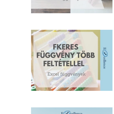
 FELTÉTELLEL
ek