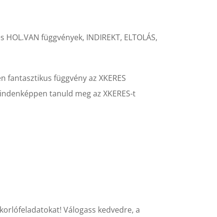
 és HOL.VAN függvények, INDIREKT, ELTOLÁS,
en fantasztikus függvény az XKERES
 mindenképpen tanuld meg az XKERES-t
orlófeladatokat! Válogass kedvedre, a