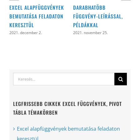
EXCEL ALAPFÜGGVÉNYEK
DARABHATÖBB
D
BEMUTATÁSA FELADATON
FÜGGVÉNY-LEÍRÁSSAL,
2
KERESZTÜL
PÉLDÁKKAL
2021. december 2.
2021. november 25.
Keresés...
LEGFRISSEBB CIKKEK EXCEL FÜGGVÉNYEK, PIVOT
TÁBLA TÉMAKÖRBEN
Excel alapfüggvények bemutatása feladaton
keresztül