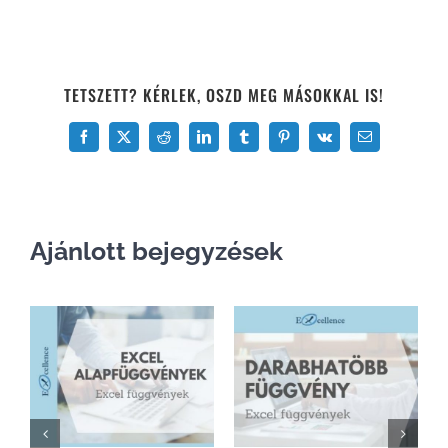
TETSZETT? KÉRLEK, OSZD MEG MÁSOKKAL IS!
Facebook
X
Reddit
LinkedIn
Tumblr
Pinterest
Vk
Email:
Ajánlott bejegyzések