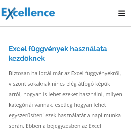
Kihagyás
Tog
Nav
Vállalati képzéseink
Excel függvények használata
E-learning oktatóanyagok
kezdőknek
Kapcsolat
Biztosan hallottál már az Excel függvényekről,
viszont sokaknak nincs elég átfogó képük
arról, hogyan is lehet ezeket használni, milyen
kategóriái vannak, esetleg hogyan lehet
egyszerűsíteni ezek használatát a napi munka
során. Ebben a bejegyzésben az Excel