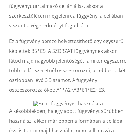
függvényt tartalmazó cellán állsz, akkor a
szerkesztőlécen megjelenik a függvény, a cellában
viszont a végeredményt fogod látni.
Ez a függvény persze helyettesíthető egy egyszerű
képlettel: B5*C5. A SZORZAT függvénynek akkor
látod majd nagyobb jelentőségét, amikor egyszerre
több cellát szeretnél összeszorozni, pl: ebben a két
oszlopban lévő 3 3 számot. A függvény
összeszorozza őket: A1*A2*A3*E1*E2*E3.
A későbbiekben, ha egy adott függvényt sűrűbben
használsz, akkor már ebben a formában a cellába
írva is tudod majd használni, nem kell hozzá a