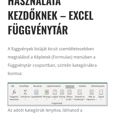
HASZNÁLATA
KEZDŐKNEK – EXCEL
FÜGGVÉNYTÁR
A függvények listáját kicsit szemléletesebben
megtalálod a Képletek (Formulas) menüben a
Függvénytár csoportban, szintén kategóriákra
bontva:
Az adott kategóriát lenyitva, láthatod a