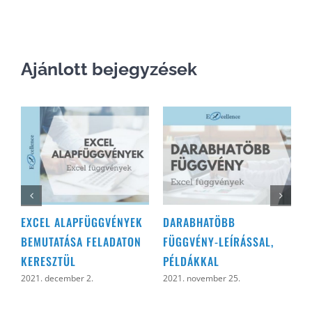
Ajánlott bejegyzések
EXCEL ALAPFÜGGVÉNYEK
DARABHATÖBB
D
BEMUTATÁSA FELADATON
FÜGGVÉNY-LEÍRÁSSAL,
2
KERESZTÜL
PÉLDÁKKAL
2021. december 2.
2021. november 25.