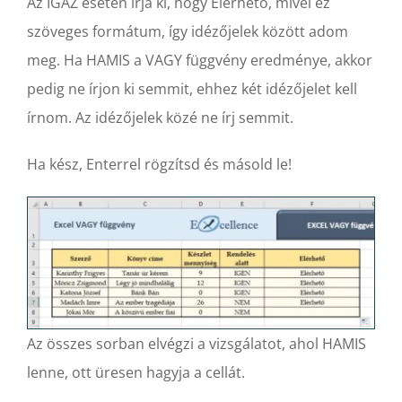
Az IGAZ esetén írja ki, hogy Elérhető, mivel ez
szöveges formátum, így idézőjelek között adom
meg. Ha HAMIS a VAGY függvény eredménye, akkor
pedig ne írjon ki semmit, ehhez két idézőjelet kell
írnom. Az idézőjelek közé ne írj semmit.
Ha kész, Enterrel rögzítsd és másold le!
Az összes sorban elvégzi a vizsgálatot, ahol HAMIS
lenne, ott üresen hagyja a cellát.