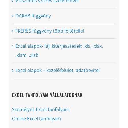
Vízszintes szűrés szeletelővel
DARAB függvény
FKERES függvény több feltétellel
Excel alapok- fájl kiterjesztések: .xls, .xlsx,
.xlsm, .xlsb
Excel alapok – kezelőfelület, adatbevitel
EXCEL TANFOLYAM VÁLLALATOKNAK
Személyes Excel tanfolyam
Online Excel tanfolyam