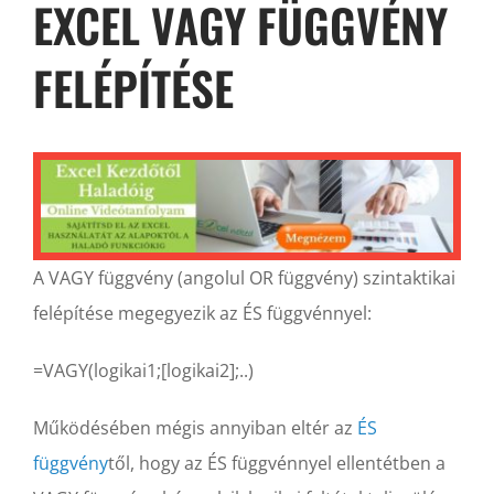
EXCEL VAGY FÜGGVÉNY
FELÉPÍTÉSE
A VAGY függvény (angolul OR függvény) szintaktikai
felépítése megegyezik az ÉS függvénnyel:
=VAGY(logikai1;[logikai2];..)
Működésében mégis annyiban eltér az
ÉS
függvény
től, hogy az ÉS függvénnyel ellentétben a