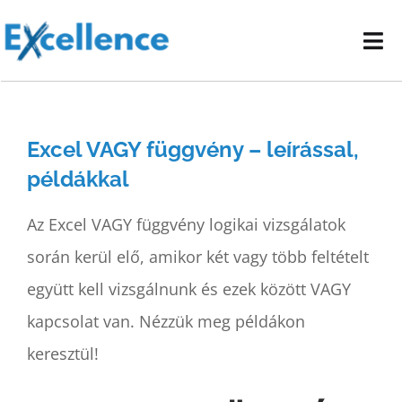
Kihagyás
Tog
Nav
Vállalati képzéseink
Excel VAGY függvény – leírással,
E-learning oktatóanyagok
példákkal
Kapcsolat
Az Excel VAGY függvény logikai vizsgálatok
során kerül elő, amikor két vagy több feltételt
együtt kell vizsgálnunk és ezek között VAGY
kapcsolat van. Nézzük meg példákon
keresztül!