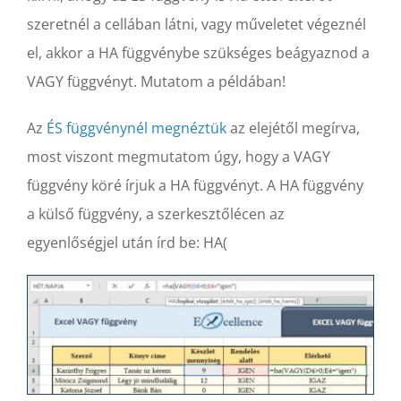
szeretnél a cellában látni, vagy műveletet végeznél
el, akkor a HA függvénybe szükséges beágyaznod a
VAGY függvényt. Mutatom a példában!
Az
ÉS függvénynél megnéztük
az elejétől megírva,
most viszont megmutatom úgy, hogy a VAGY
függvény köré írjuk a HA függvényt. A HA függvény
a külső függvény, a szerkesztőlécen az
egyenlőségjel után írd be: HA(