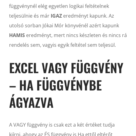
függvénynél elég egyetlen logikai feltételnek
teljesülnie és már
IGAZ
eredményt kapunk. Az
utolsó sorban Jókai Mór könyvénél azért kapunk
HAMIS
eredményt, mert nincs készleten és nincs rá
rendelés sem, vagyis egyik feltétel sem teljesül.
EXCEL VAGY FÜGGVÉNY
– HA FÜGGVÉNYBE
ÁGYAZVA
A VAGY függvény is csak ezt a két értéket tudja
kiírni, ahogy az ÉS függvény is Ha ettől eltérőt