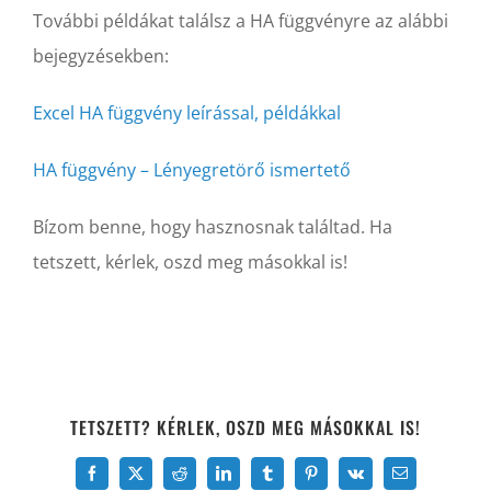
További példákat találsz a HA függvényre az alábbi
bejegyzésekben:
Excel HA függvény leírással, példákkal
HA függvény – Lényegretörő ismertető
Bízom benne, hogy hasznosnak találtad. Ha
tetszett, kérlek, oszd meg másokkal is!
TETSZETT? KÉRLEK, OSZD MEG MÁSOKKAL IS!
Facebook
X
Reddit
LinkedIn
Tumblr
Pinterest
Vk
Email: