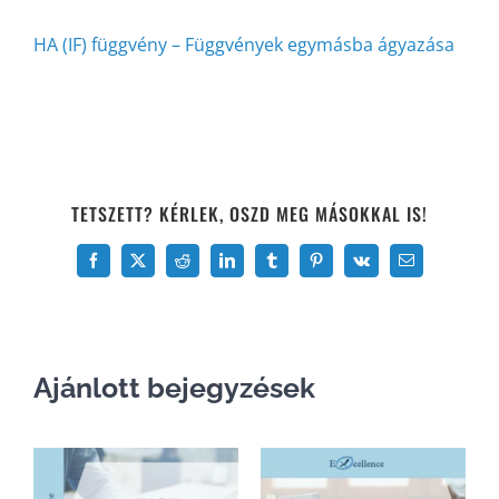
HA (IF) függvény – Függvények egymásba ágyazása
TETSZETT? KÉRLEK, OSZD MEG MÁSOKKAL IS!
Facebook
X
Reddit
LinkedIn
Tumblr
Pinterest
Vk
Email:
Ajánlott bejegyzések