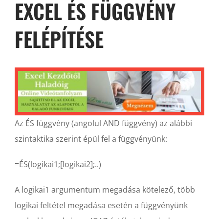
EXCEL ÉS FÜGGVÉNY
FELÉPÍTÉSE
Az ÉS függvény (angolul AND függvény) az alábbi
szintaktika szerint épül fel a függvényünk:
=ÉS(logikai1;[logikai2];..)
A logikai1 argumentum megadása kötelező, több
logikai feltétel megadása esetén a függvényünk