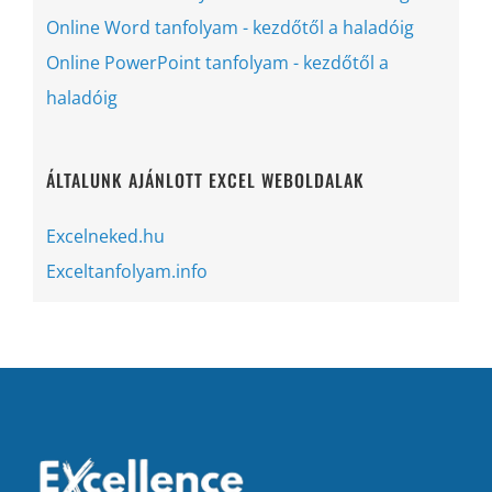
Online Word tanfolyam - kezdőtől a haladóig
Online PowerPoint tanfolyam - kezdőtől a
haladóig
ÁLTALUNK AJÁNLOTT EXCEL WEBOLDALAK
Excelneked.hu
Exceltanfolyam.info