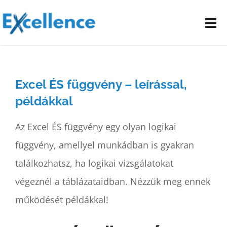
Kihagyás
Tog
Nav
Vállalati képzéseink
Excel ÉS függvény – leírással,
E-learning oktatóanyagok
példákkal
Kapcsolat
Az Excel ÉS függvény egy olyan logikai
függvény, amellyel munkádban is gyakran
találkozhatsz, ha logikai vizsgálatokat
végeznél a táblázataidban. Nézzük meg ennek
működését példákkal!