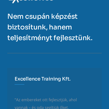
Nem csupán képzést
biztosítunk, hanem
teljesítményt fejlesztünk.
Excellence Training Kft.
“Az embereket ott fejlesztjük, ahol
vannak – és oda segítjük őket,