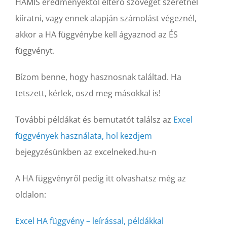
HAMIS eredményektől eltérő szöveget szeretnél
kiíratni, vagy ennek alapján számolást végeznél,
akkor a HA függvénybe kell ágyaznod az ÉS
függvényt.
Bízom benne, hogy hasznosnak találtad. Ha
tetszett, kérlek, oszd meg másokkal is!
További példákat és bemutatót találsz az
Excel
függvények használata, hol kezdjem
bejegyzésünkben az excelneked.hu-n
A HA függvényről pedig itt olvashatsz még az
oldalon:
Excel HA függvény – leírással, példákkal