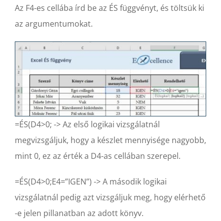
Az F4-es cellába írd be az ÉS függvényt, és töltsük ki
az argumentumokat.
=ÉS(D4>0; -> Az első logikai vizsgálatnál
megvizsgáljuk, hogy a készlet mennyisége nagyobb,
mint 0, ez az érték a D4-as cellában szerepel.
=ÉS(D4>0;E4=”IGEN”) -> A második logikai
vizsgálatnál pedig azt vizsgáljuk meg, hogy elérhető
-e jelen pillanatban az adott könyv.