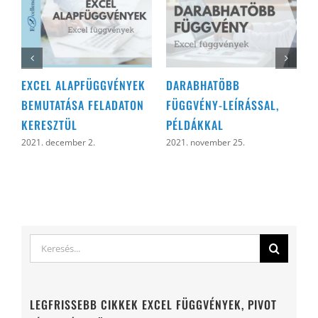
EXCEL ALAPFÜGGVÉNYEK
DARABHATÖBB
D
BEMUTATÁSA FELADATON
FÜGGVÉNY-LEÍRÁSSAL,
2
KERESZTÜL
PÉLDÁKKAL
2021. december 2.
2021. november 25.
Keresés...
LEGFRISSEBB CIKKEK EXCEL FÜGGVÉNYEK, PIVOT