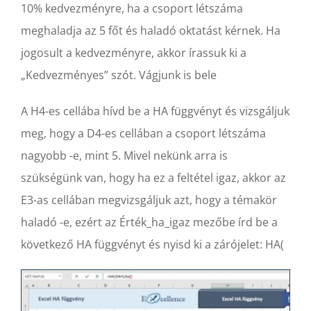
10% kedvezményre, ha a csoport létszáma
meghaladja az 5 főt és haladó oktatást kérnek. Ha
jogosult a kedvezményre, akkor írassuk ki a
„Kedvezményes” szót. Vágjunk is bele
A H4-es cellába hívd be a HA függvényt és vizsgáljuk
meg, hogy a D4-es cellában a csoport létszáma
nagyobb -e, mint 5. Mivel nekünk arra is
szükségünk van, hogy ha ez a feltétel igaz, akkor az
E3-as cellában megvizsgáljuk azt, hogy a témakör
haladó -e, ezért az Érték_ha_igaz mezőbe írd be a
következő HA függvényt és nyisd ki a zárójelet: HA(