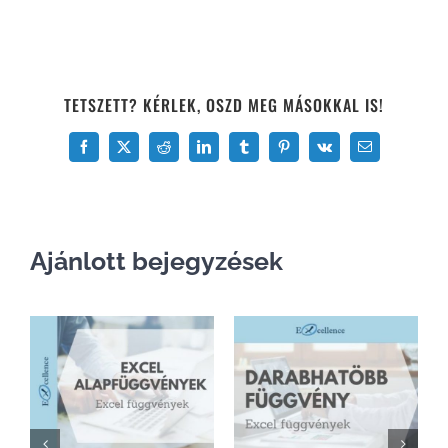
TETSZETT? KÉRLEK, OSZD MEG MÁSOKKAL IS!
Facebook
X
Reddit
LinkedIn
Tumblr
Pinterest
Vk
Email:
Ajánlott bejegyzések