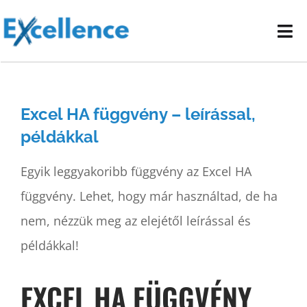
Kihagyás
Tog
Nav
Vállalati képzéseink
Excel HA függvény – leírással,
E-learning oktatóanyagok
példákkal
Kapcsolat
Egyik leggyakoribb függvény az Excel HA
függvény. Lehet, hogy már használtad, de ha
nem, nézzük meg az elejétől leírással és
példákkal!
EXCEL HA FÜGGVÉNY