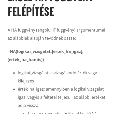
FELÉPÍTÉSE
A HA függvény (angolul IF függvény) argumentumai
az alábbiak alapján tevődnek össze:
=HA(logikai_vizsgálat;[érték_ha_igaz];
[érték_ha_hamis])
logikai_vizsgálat: a vizsgálandó érték vagy
kifejezés
érték_ha_igaz: amennyiben a logikai vizsgálat
igaz, vagyis a feltétel teljesül, az alábbi értéket
adja vissza
ha nincs megadva érték, akkor IGAZ