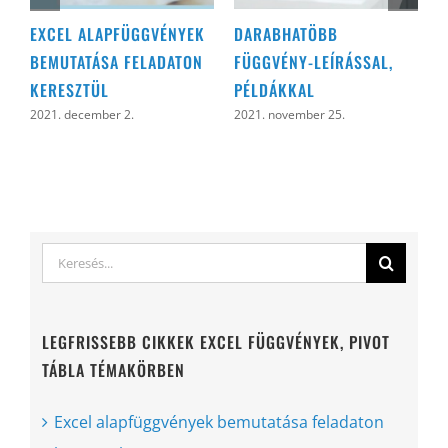
EXCEL ALAPFÜGGVÉNYEK
DARABHATÖBB
D
BEMUTATÁSA FELADATON
FÜGGVÉNY-LEÍRÁSSAL,
2
KERESZTÜL
PÉLDÁKKAL
2021. december 2.
2021. november 25.
Keresés...
LEGFRISSEBB CIKKEK EXCEL FÜGGVÉNYEK, PIVOT
TÁBLA TÉMAKÖRBEN
Excel alapfüggvények bemutatása feladaton