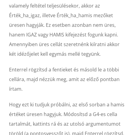
valamely feltétel teljesülésekor, akkor az
Érték_ha_igaz, illetve Érték_ha_hamis mezőket
üresen hagyják. Ez esetben azonban nem üres,
hanem IGAZ vagy HAMIS kifejezést fogunk kapni.
Amennyiben üres cellát szeretnénk kiíratni akkor
két idézőjelet kell egymás mellé tegyünk.
Enterrel rögzítsd a fentieket és másold le a többi
cellára, majd nézzük meg, amit az előző pontban
írtam.
Hogy ezt ki tudjuk próbálni, az első sorban a hamis
értéket üresen hagyjuk. Módosítsd a G4-es cella
tartalmát, kattints rá és az utolsó argumentumot
töröld (a pontosvesszőt is), majd Enterrel rögzítsd.