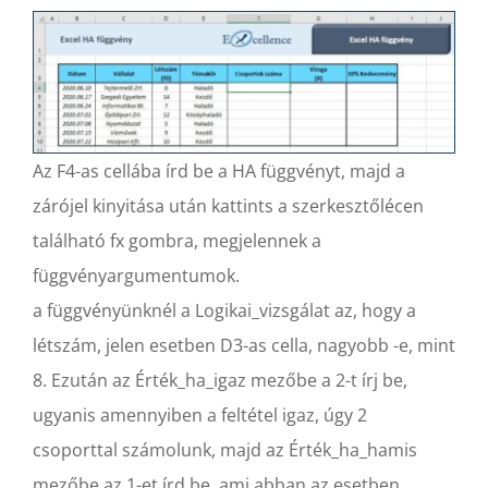
Az F4-as cellába írd be a HA függvényt, majd a
zárójel kinyitása után kattints a szerkesztőlécen
található fx gombra, megjelennek a
függvényargumentumok.
a függvényünknél a Logikai_vizsgálat az, hogy a
létszám, jelen esetben D3-as cella, nagyobb -e, mint
8. Ezután az Érték_ha_igaz mezőbe a 2-t írj be,
ugyanis amennyiben a feltétel igaz, úgy 2
csoporttal számolunk, majd az Érték_ha_hamis
mezőbe az 1-et írd be, ami abban az esetben