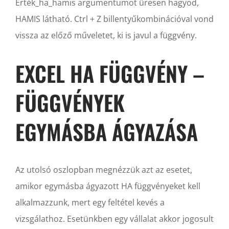
Érték_ha_hamis argumentumot üresen hagyod,
HAMIS látható. Ctrl + Z billentyűkombinációval vond
vissza az előző műveletet, ki is javul a függvény.
EXCEL HA FÜGGVÉNY –
FÜGGVÉNYEK
EGYMÁSBA ÁGYAZÁSA
Az utolsó oszlopban megnézzük azt az esetet,
amikor egymásba ágyazott HA függvényeket kell
alkalmazzunk, mert egy feltétel kevés a
vizsgálathoz. Esetünkben egy vállalat akkor jogosult