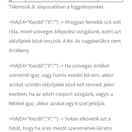
Tekintsük át alaposabban a függvényünket.
=HA(E4=”Kezdő”;”X”;””) -> Ahogyan fentebb szó volt
róla, mivel szöveges kifejezést vizsgálunk, ezért azt
idézőjelek közé tesszük. A kis- és nagybetűkre nem
érzékeny.
=HA(E4=”Kezdő”;”X”;””) -> Ha szöveges értéket
szeretnél igaz, vagy hamis esetén kiíratni, akkor
azokat szintén idézőjelek közé kell tenned. Jelen
esetben, ha az adott csoport vizsgázik, vagyis a
feltétel igaz, akkor azokat egy X-szel jelöljük.
=HA(E4=”Kezdő”;”X”;””) -> Sokan elkövetik azt a
hibát, hogy ha üres mezőt szeretnének kiíratni