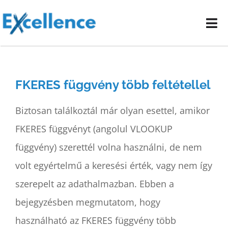
Kihagyás
Tog
Nav
Vállalati képzéseink
FKERES függvény több feltétellel
E-learning oktatóanyagok
Biztosan találkoztál már olyan esettel, amikor
Kapcsolat
FKERES függvényt (angolul VLOOKUP
függvény) szerettél volna használni, de nem
volt egyértelmű a keresési érték, vagy nem így
szerepelt az adathalmazban. Ebben a
bejegyzésben megmutatom, hogy
használható az FKERES függvény több