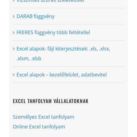
Vízszintes szűrés szeletelővel
DARAB függvény
FKERES függvény több feltétellel
Excel alapok- fájl kiterjesztések: .xls, .xlsx,
.xlsm, .xlsb
Excel alapok – kezelőfelület, adatbevitel
EXCEL TANFOLYAM VÁLLALATOKNAK
Személyes Excel tanfolyam
Online Excel tanfolyam