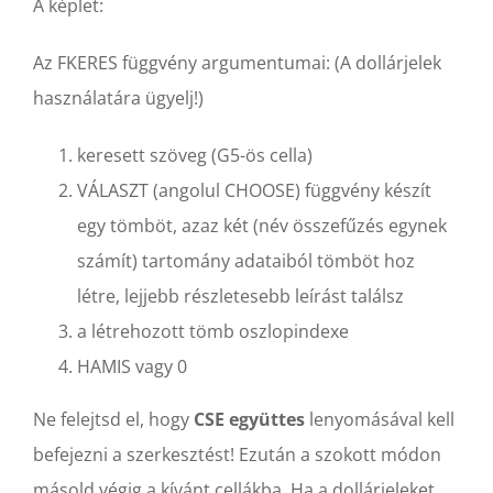
A képlet:
Az FKERES függvény argumentumai: (A dollárjelek
használatára ügyelj!)
keresett szöveg (G5-ös cella)
VÁLASZT (angolul CHOOSE) függvény készít
egy tömböt, azaz két (név összefűzés egynek
számít) tartomány adataiból tömböt hoz
létre, lejjebb részletesebb leírást találsz
a létrehozott tömb oszlopindexe
HAMIS vagy 0
Ne felejtsd el, hogy
CSE együttes
lenyomásával kell
befejezni a szerkesztést! Ezután a szokott módon
másold végig a kívánt cellákba. Ha a dollárjeleket