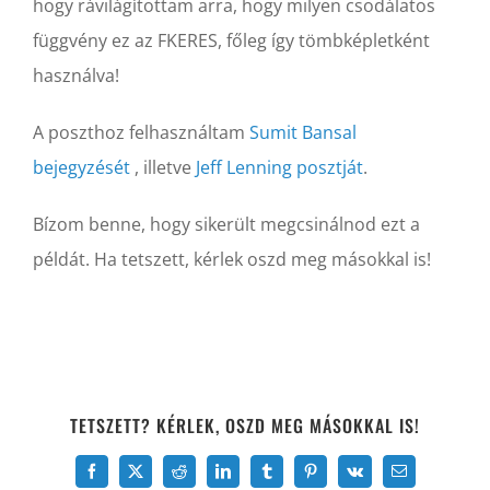
hogy rávilágítottam arra, hogy milyen csodálatos
függvény ez az FKERES, főleg így tömbképletként
használva!
A poszthoz felhasználtam
Sumit Bansal
bejegyzését
, illetve
Jeff Lenning posztját
.
Bízom benne, hogy sikerült megcsinálnod ezt a
példát. Ha tetszett, kérlek oszd meg másokkal is!
TETSZETT? KÉRLEK, OSZD MEG MÁSOKKAL IS!
Facebook
X
Reddit
LinkedIn
Tumblr
Pinterest
Vk
Email: