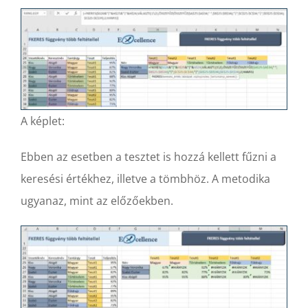
A képlet:
Ebben az esetben a tesztet is hozzá kellett fűzni a
keresési értékhez, illetve a tömbhöz. A metodika
ugyanaz, mint az előzőekben.