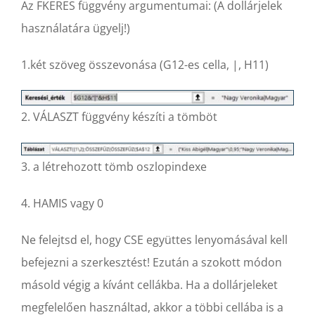
Az FKERES függvény argumentumai: (A dollárjelek
használatára ügyelj!)
1.két szöveg összevonása (G12-es cella, |, H11)
2. VÁLASZT függvény készíti a tömböt
3. a létrehozott tömb oszlopindexe
4. HAMIS vagy 0
Ne felejtsd el, hogy CSE együttes lenyomásával kell
befejezni a szerkesztést! Ezután a szokott módon
másold végig a kívánt cellákba. Ha a dollárjeleket
megfelelően használtad, akkor a többi cellába is a