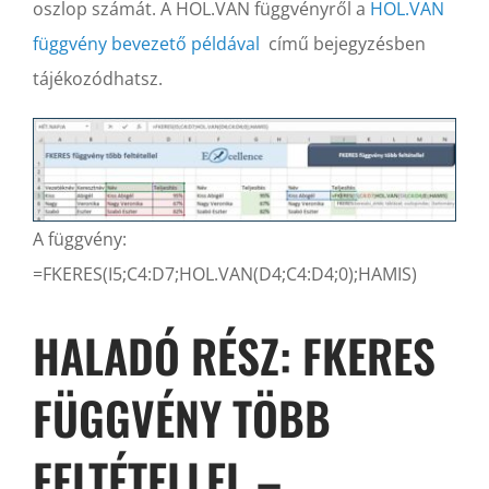
oszlop számát. A HOL.VAN függvényről a
HOL.VAN
függvény bevezető példával
című bejegyzésben
tájékozódhatsz.
A függvény:
=FKERES(I5;C4:D7;HOL.VAN(D4;C4:D4;0);HAMIS)
HALADÓ RÉSZ: FKERES
FÜGGVÉNY TÖBB
FELTÉTELLEL –