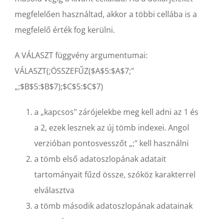
megfelelően használtad, akkor a többi cellába is a
megfelelő érték fog kerülni.
A VÁLASZT függvény argumentumai:
VÁLASZT(;ÖSSZEFŰZ($A$5:$A$7;"
„;$B$5:$B$7);$C$5:$C$7)
a „kapcsos" zárójelekbe meg kell adni az 1 és
a 2, ezek lesznek az új tömb indexei. Angol
verzióban pontosvesszőt „;" kell használni
a tömb első adatoszlopának adatait
tartományait fűzd össze, szóköz karakterrel
elválasztva
a tömb második adatoszlopának adatainak