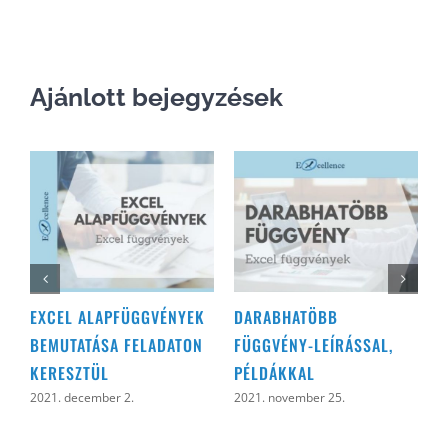
Ajánlott bejegyzések
EXCEL ALAPFÜGGVÉNYEK
DARABHATÖBB
D
BEMUTATÁSA FELADATON
FÜGGVÉNY-LEÍRÁSSAL,
2
KERESZTÜL
PÉLDÁKKAL
2021. december 2.
2021. november 25.