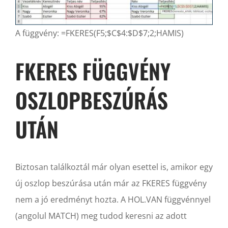
A függvény: =FKERES(F5;$C$4:$D$7;2;HAMIS)
FKERES FÜGGVÉNY
OSZLOPBESZÚRÁS
UTÁN
Biztosan találkoztál már olyan esettel is, amikor egy
új oszlop beszúrása után már az FKERES függvény
nem a jó eredményt hozta. A HOL.VAN függvénnyel
(angolul MATCH) meg tudod keresni az adott