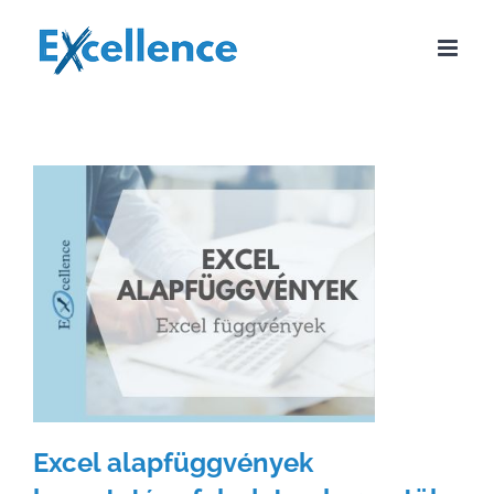
Kihagyás
L
Excel alapfüggvények