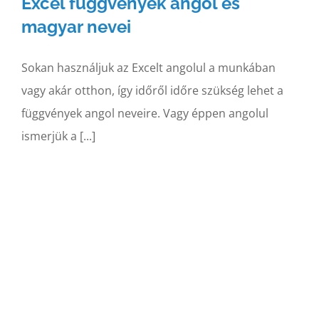
Excel függvények angol és
magyar nevei
Sokan használjuk az Excelt angolul a munkában
vagy akár otthon, így időről időre szükség lehet a
függvények angol neveire. Vagy éppen angolul
ismerjük a [...]
,
DARABTELI függvény
részletesen, példákkal