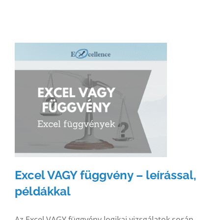
Excel VAGY függvény – leírással,
példákkal
Az Excel VAGY függvény logikai vizsgálatok során