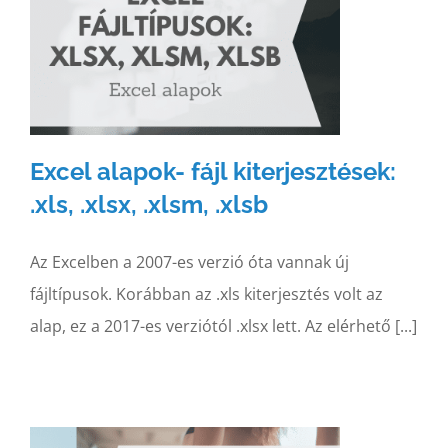
,
Excel alapok- fájl kiterjesztések:
.xls, .xlsx, .xlsm, .xlsb
Az Excelben a 2007-es verzió óta vannak új
fájltípusok. Korábban az .xls kiterjesztés volt az
alap, ez a 2017-es verziótól .xlsx lett. Az elérhető [...]