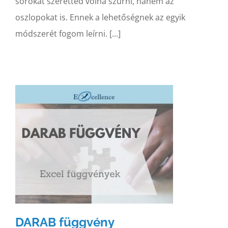
sorokat szeretted volna szűrni, hanem az
oszlopokat is. Ennek a lehetőségnek az egyik
módszerét fogom leírni. [...]
DARAB függvény