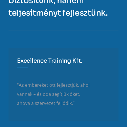
biztosítunk, hanem
teljesítményt fejlesztünk.
Excellence Training Kft.
“Az embereket ott fejlesztjük, ahol
vannak – és oda segítjük őket,
ahová a szervezet fejlődik.”