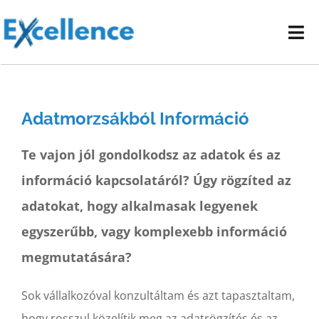
Kihagyás
Tog
Nav
Vállalati képzéseink
Adatmorzsákból Információ
E-learning oktatóanyagok
Te vajon jól gondolkodsz az adatok és az
Kapcsolat
információ kapcsolatáról? Úgy rögzíted az
adatokat, hogy alkalmasak legyenek
egyszerűbb, vagy komplexebb információ
megmutatására?
Sok vállalkozóval konzultáltam és azt tapasztaltam,
hogy rosszul közelítik meg az adatrögzítés és az