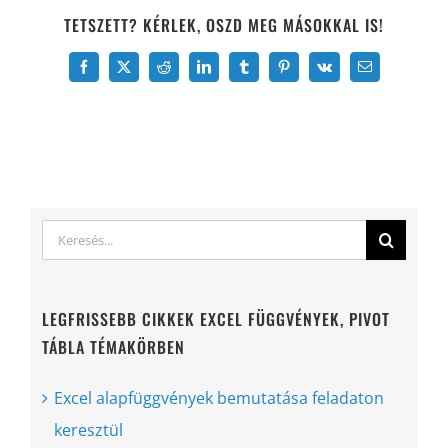
TETSZETT? KÉRLEK, OSZD MEG MÁSOKKAL IS!
Facebook
X
Reddit
LinkedIn
Tumblr
Pinterest
Vk
Email:
Keresés...
LEGFRISSEBB CIKKEK EXCEL FÜGGVÉNYEK, PIVOT
TÁBLA TÉMAKÖRBEN
Excel alapfüggvények bemutatása feladaton
keresztül