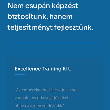
Nem csupán képzést
biztosítunk, hanem
teljesítményt fejlesztünk.
Excellence Training Kft.
“Az embereket ott fejlesztjük, ahol
vannak – és oda segítjük őket,
ahová a szervezet fejlődik.”