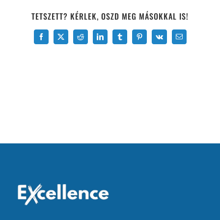
TETSZETT? KÉRLEK, OSZD MEG MÁSOKKAL IS!
Facebook
X
Reddit
LinkedIn
Tumblr
Pinterest
Vk
Email: