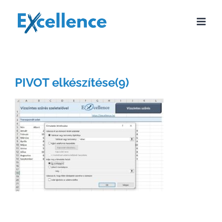
Kihagyás
PIVOT elkészítése(9)