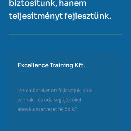
biztosítunk, hanem
teljesítményt fejlesztünk.
Excellence Training Kft.
“Az embereket ott fejlesztjük, ahol
vannak – és oda segítjük őket,
ahová a szervezet fejlődik.”