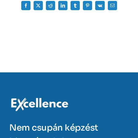
Facebook
X
Reddit
LinkedIn
Tumblr
Pinterest
Vk
Email:
Nem csupán képzést