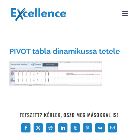
Kihagyás
PIVOT tábla dinamikussá tétele
TETSZETT? KÉRLEK, OSZD MEG MÁSOKKAL IS!
Facebook
X
Reddit
LinkedIn
Tumblr
Pinterest
Vk
Email: