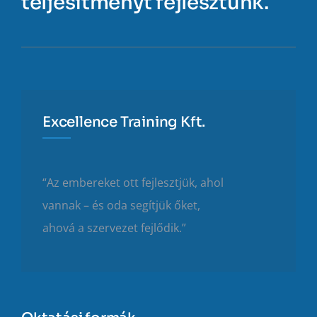
teljesítményt fejlesztünk.
Excellence Training Kft.
“Az embereket ott fejlesztjük, ahol
vannak – és oda segítjük őket,
ahová a szervezet fejlődik.”