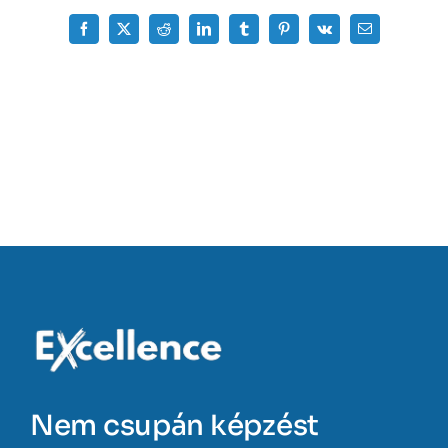
Facebook
X
Reddit
LinkedIn
Tumblr
Pinterest
Vk
Email:
Nem csupán képzést