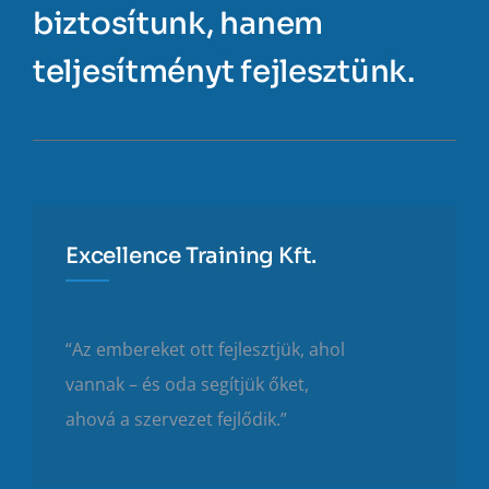
biztosítunk, hanem
teljesítményt fejlesztünk.
Excellence Training Kft.
“Az embereket ott fejlesztjük, ahol
vannak – és oda segítjük őket,
ahová a szervezet fejlődik.”