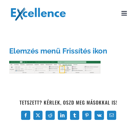
Kihagyás
Elemzés menü Frissítés ikon
TETSZETT? KÉRLEK, OSZD MEG MÁSOKKAL IS!
Facebook
X
Reddit
LinkedIn
Tumblr
Pinterest
Vk
Email: