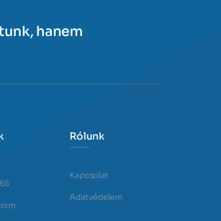
ítunk, hanem
k
Rólunk
Kapcsolat
365
Adatvédelem
form