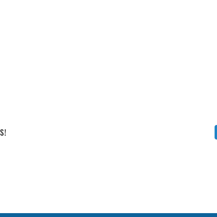
Vállalati képzéseink
S!