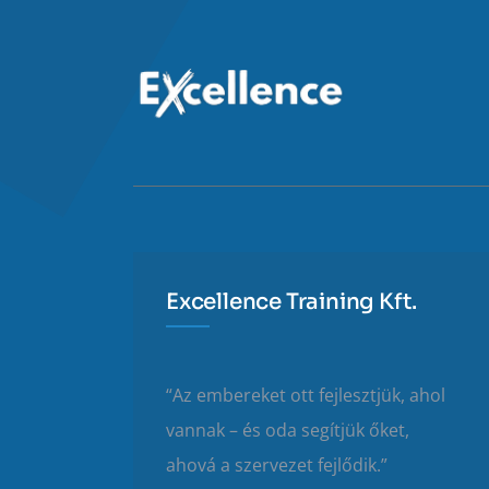
Excellence Training Kft.
“Az embereket ott fejlesztjük, ahol
vannak – és oda segítjük őket,
ahová a szervezet fejlődik.”