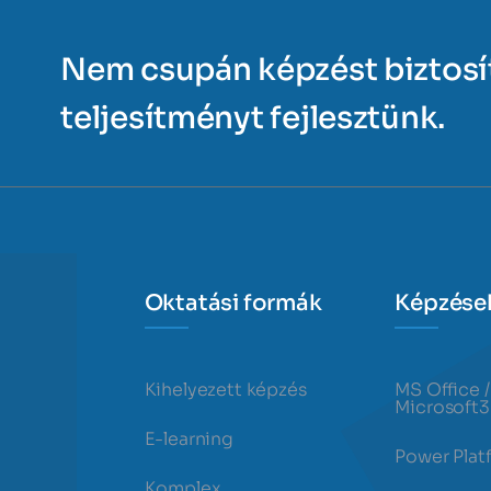
Nem csupán képzést biztos
teljesítményt fejlesztünk.
Oktatási formák
Képzése
Kihelyezett képzés
MS Office /
Microsoft
E-learning
Power Plat
Komplex