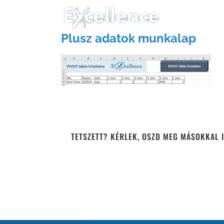
Kihagyás
Plusz adatok munkalap
TETSZETT? KÉRLEK, OSZD MEG MÁSOKKAL I