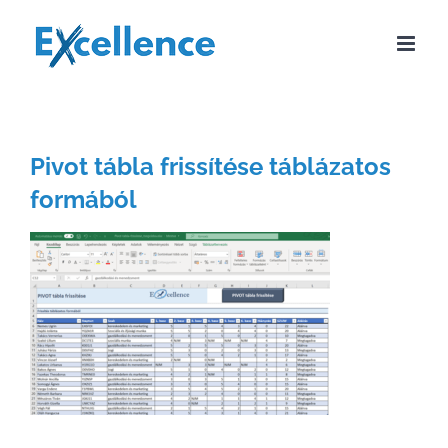
Kihagyás
Pivot tábla frissítése táblázatos
formából