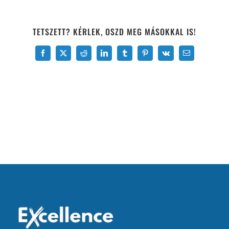
TETSZETT? KÉRLEK, OSZD MEG MÁSOKKAL IS!
Facebook
X
Reddit
LinkedIn
Tumblr
Pinterest
Vk
Email: