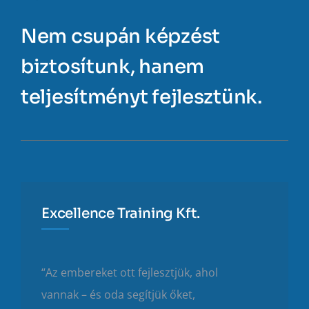
Nem csupán képzést
biztosítunk, hanem
teljesítményt fejlesztünk.
Excellence Training Kft.
“Az embereket ott fejlesztjük, ahol
vannak – és oda segítjük őket,