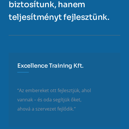
biztosítunk, hanem
teljesítményt fejlesztünk.
Excellence Training Kft.
“Az embereket ott fejlesztjük, ahol
vannak – és oda segítjük őket,
ahová a szervezet fejlődik.”