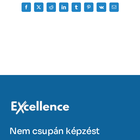
Facebook
X
Reddit
LinkedIn
Tumblr
Pinterest
Vk
Email:
Nem csupán képzést