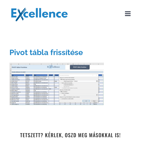
Kihagyás
Pivot tábla frissítése
TETSZETT? KÉRLEK, OSZD MEG MÁSOKKAL IS!