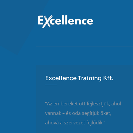
Excellence Training Kft.
“Az embereket ott fejlesztjük, ahol
vannak – és oda segítjük őket,
ahová a szervezet fejlődik.”