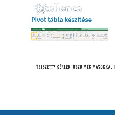
Kihagyás
Pivot tábla készítése
TETSZETT? KÉRLEK, OSZD MEG MÁSOKKAL I