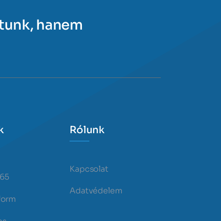
ítunk, hanem
k
Rólunk
Kapcsolat
365
Adatvédelem
form