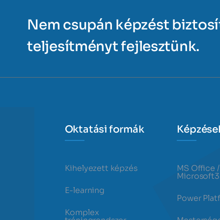
Nem csupán képzést biztos
teljesítményt fejlesztünk.
Oktatási formák
Képzése
Kihelyezett képzés
MS Office /
Microsoft
E-learning
Power Plat
Komplex