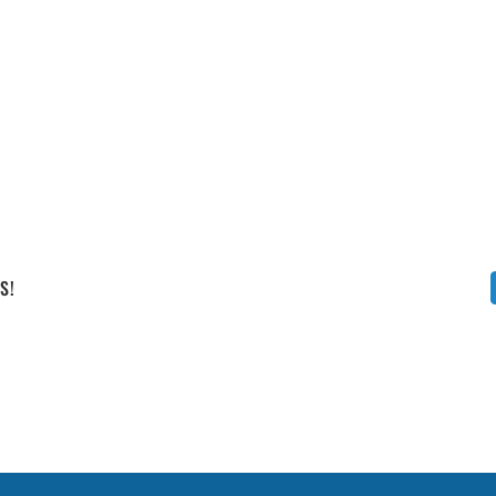
Vállalati képzéseink
S!