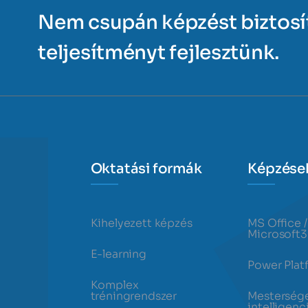
Nem csupán képzést biztos
teljesítményt fejlesztünk.
Oktatási formák
Képzése
Kihelyezett képzés
MS Office /
Microsoft
E-learning
Power Plat
Komplex
tréningrendszer
Mesterség
intelligenc