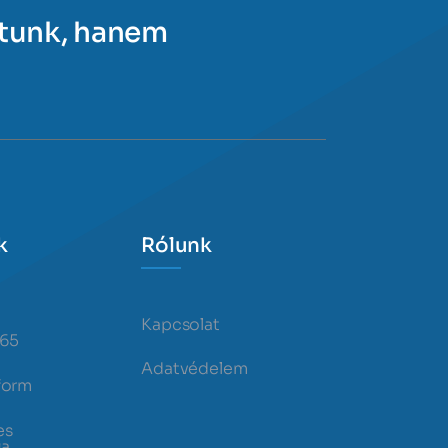
ítunk, hanem
k
Rólunk
Kapcsolat
365
Adatvédelem
form
es
ia