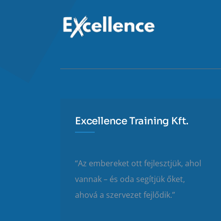
Excellence Training Kft.
“Az embereket ott fejlesztjük, ahol
vannak – és oda segítjük őket,
ahová a szervezet fejlődik.”