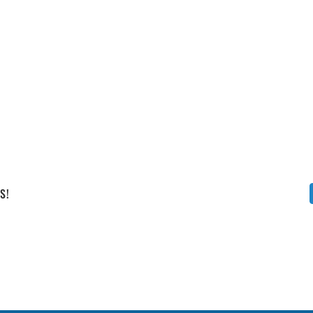
Vállalati képzéseink
S!