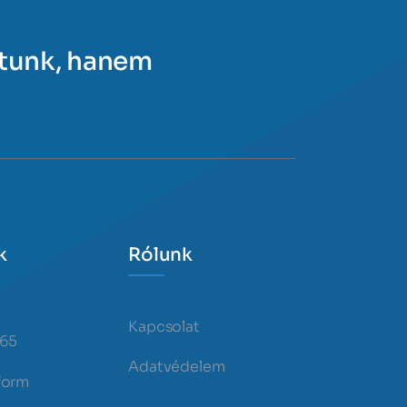
ítunk, hanem
k
Rólunk
Kapcsolat
365
Adatvédelem
form