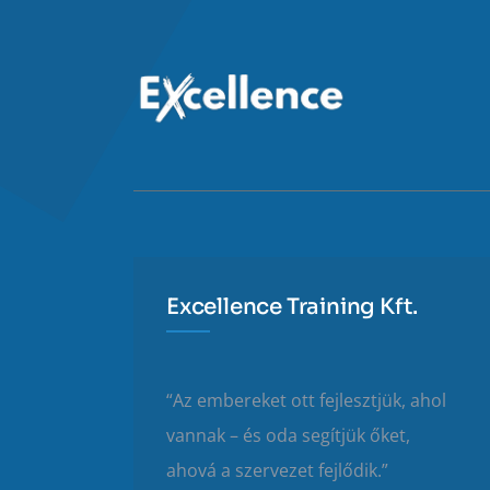
Excellence Training Kft.
“Az embereket ott fejlesztjük, ahol
vannak – és oda segítjük őket,
ahová a szervezet fejlődik.”