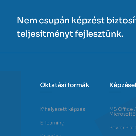
Nem csupán képzést biztos
teljesítményt fejlesztünk.
Oktatási formák
Képzése
Kihelyezett képzés
MS Office /
Microsoft
E-learning
Power Plat