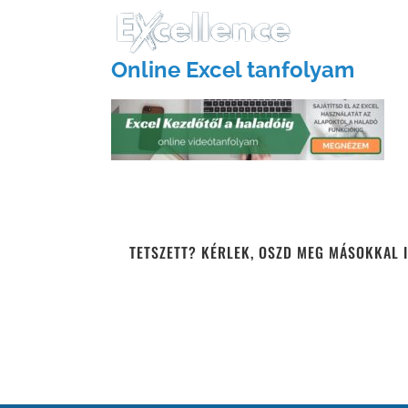
Kihagyás
Online Excel tanfolyam
TETSZETT? KÉRLEK, OSZD MEG MÁSOKKAL I