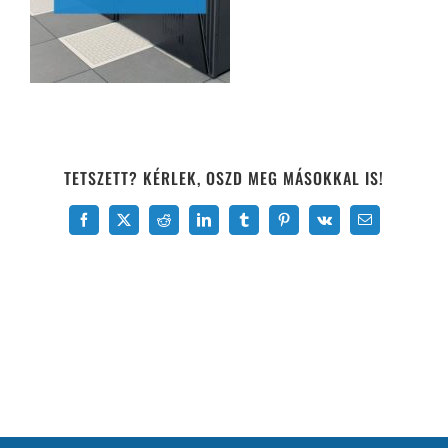
TETSZETT? KÉRLEK, OSZD MEG MÁSOKKAL IS!
Facebook
X
Reddit
LinkedIn
Tumblr
Pinterest
Vk
Email: