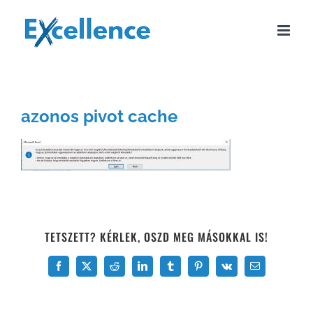
Kihagyás
azonos pivot cache
TETSZETT? KÉRLEK, OSZD MEG MÁSOKKAL IS!
Facebook
X
Reddit
LinkedIn
Tumblr
Pinterest
Vk
Email: