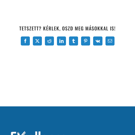
TETSZETT? KÉRLEK, OSZD MEG MÁSOKKAL IS!
Facebook
X
Reddit
LinkedIn
Tumblr
Pinterest
Vk
Email: