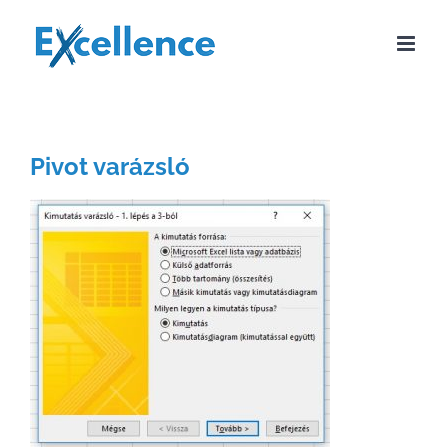
Kihagyás
Pivot varázsló