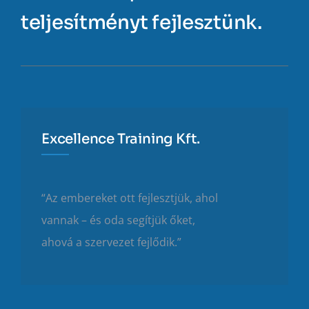
teljesítményt fejlesztünk.
Excellence Training Kft.
“Az embereket ott fejlesztjük, ahol
vannak – és oda segítjük őket,
ahová a szervezet fejlődik.”