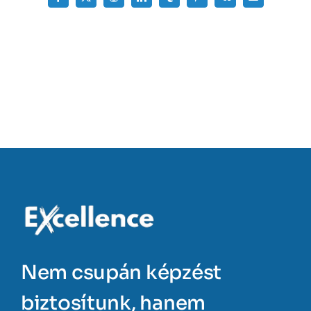
Facebook
X
Reddit
LinkedIn
Tumblr
Pinterest
Vk
Email:
Nem csupán képzést
biztosítunk, hanem