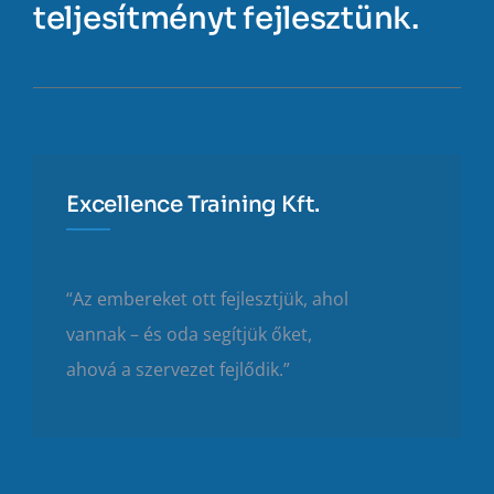
teljesítményt fejlesztünk.
Excellence Training Kft.
“Az embereket ott fejlesztjük, ahol
vannak – és oda segítjük őket,
ahová a szervezet fejlődik.”