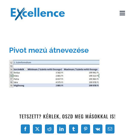
Kihagyás
Pivot mezú átnevezése
TETSZETT? KÉRLEK, OSZD MEG MÁSOKKAL IS!
Facebook
X
Reddit
LinkedIn
Tumblr
Pinterest
Vk
Email: