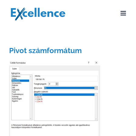
Kihagyás
Pivot számformátum