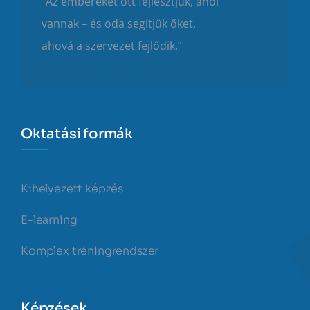
“Az embereket ott fejlesztjük, ahol
vannak – és oda segítjük őket,
ahová a szervezet fejlődik.”
Oktatási formák
Kihelyezett képzés
E-learning
Komplex tréningrendszer
Képzések