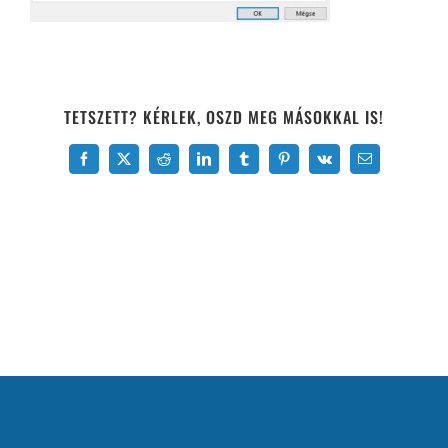
TETSZETT? KÉRLEK, OSZD MEG MÁSOKKAL IS!
Facebook
X
Reddit
LinkedIn
Tumblr
Pinterest
Vk
Email: