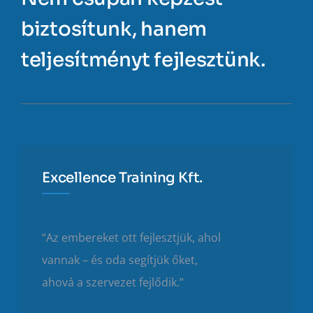
biztosítunk, hanem
teljesítményt fejlesztünk.
Excellence Training Kft.
“Az embereket ott fejlesztjük, ahol
vannak – és oda segítjük őket,
ahová a szervezet fejlődik.”