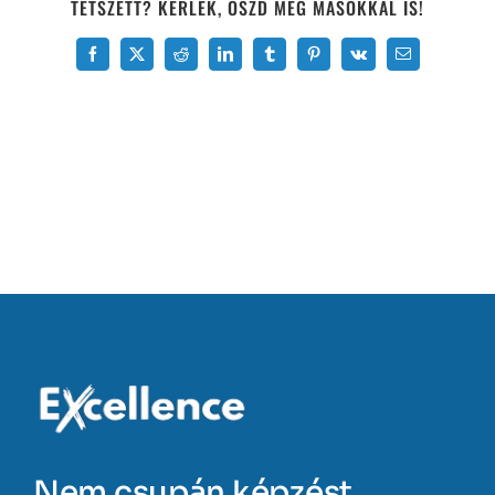
TETSZETT? KÉRLEK, OSZD MEG MÁSOKKAL IS!
Facebook
X
Reddit
LinkedIn
Tumblr
Pinterest
Vk
Email:
Nem csupán képzést