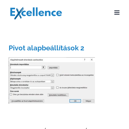
Kihagyás
Pivot alapbeállítások 2