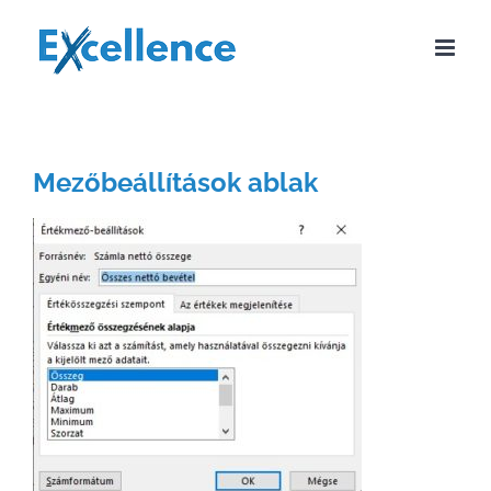
Kihagyás
Mezőbeállítások ablak