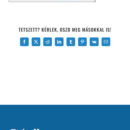
TETSZETT? KÉRLEK, OSZD MEG MÁSOKKAL IS!
Facebook
X
Reddit
LinkedIn
Tumblr
Pinterest
Vk
Email: