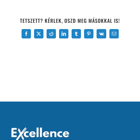
TETSZETT? KÉRLEK, OSZD MEG MÁSOKKAL IS!
Facebook
X
Reddit
LinkedIn
Tumblr
Pinterest
Vk
Email: