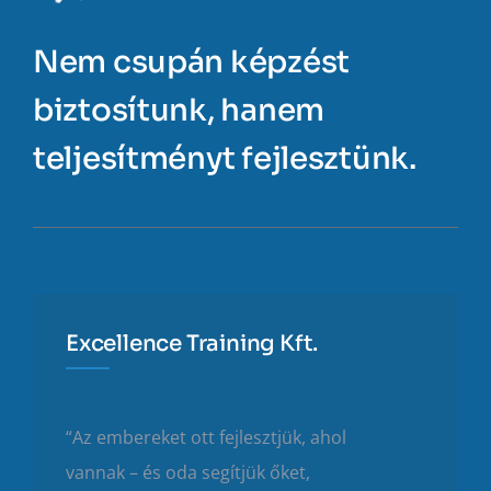
Nem csupán képzést
biztosítunk, hanem
teljesítményt fejlesztünk.
Excellence Training Kft.
“Az embereket ott fejlesztjük, ahol
vannak – és oda segítjük őket,