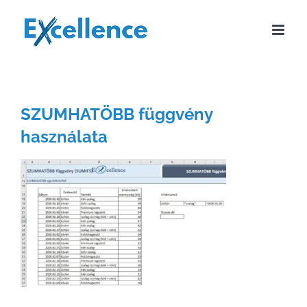
Kihagyás
SZUMHATÖBB függvény
használata