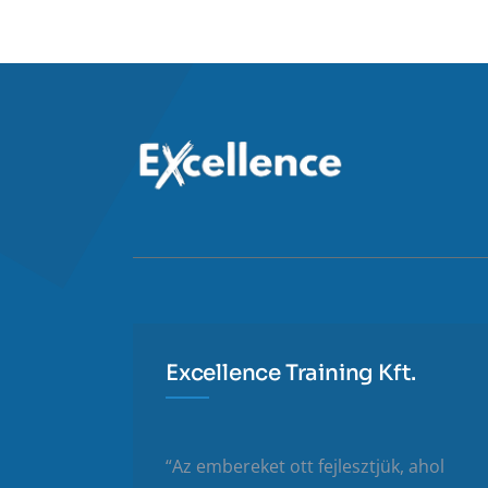
Excellence Training Kft.
“Az embereket ott fejlesztjük, ahol