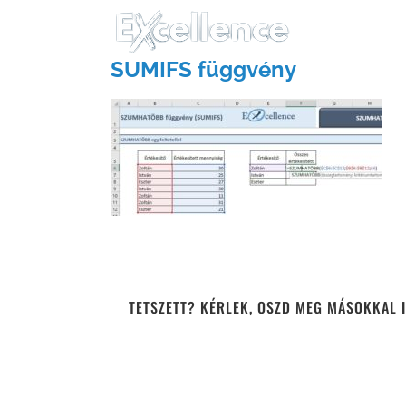
Kihagyás
SUMIFS függvény
TETSZETT? KÉRLEK, OSZD MEG MÁSOKKAL I