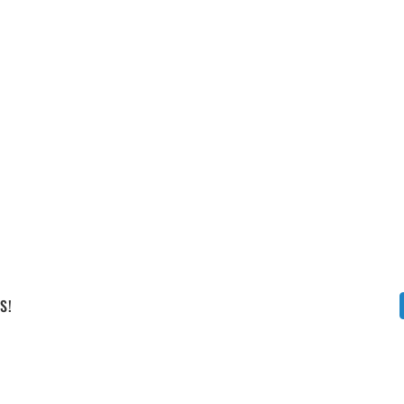
Vállalati képzéseink
S!