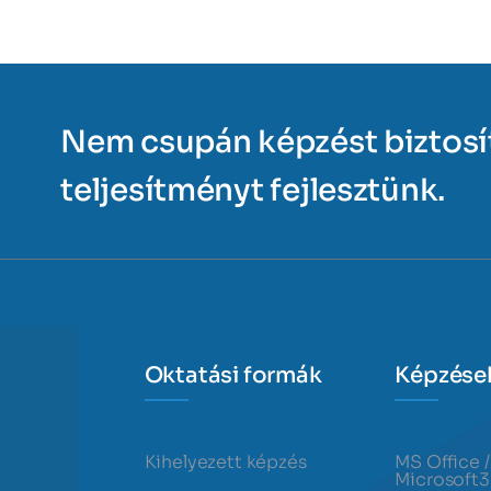
Nem csupán képzést biztos
teljesítményt fejlesztünk.
Oktatási formák
Képzése
Kihelyezett képzés
MS Office /
Microsoft