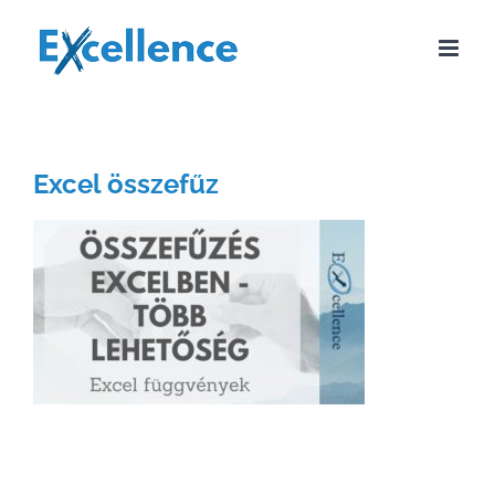
Kihagyás
Excel összefűz