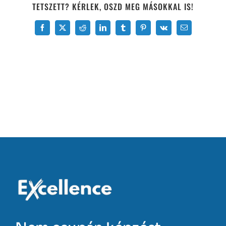
TETSZETT? KÉRLEK, OSZD MEG MÁSOKKAL IS!
Facebook
X
Reddit
LinkedIn
Tumblr
Pinterest
Vk
Email: