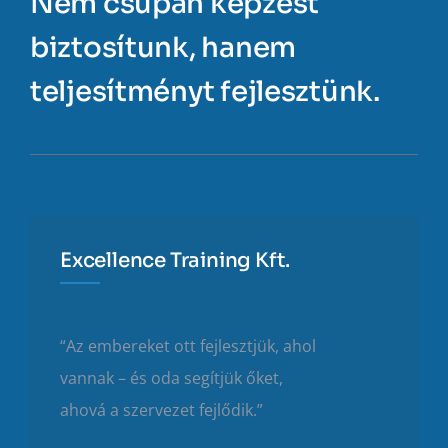
Nem csupán képzést
biztosítunk, hanem
teljesítményt fejlesztünk.
Excellence Training Kft.
“Az embereket ott fejlesztjük, ahol
vannak – és oda segítjük őket,
ahová a szervezet fejlődik.”