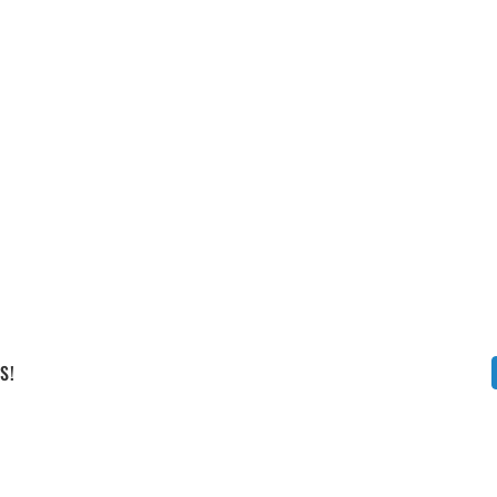
Vállalati képzéseink
S!