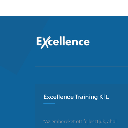
Excellence Training Kft.
“Az embereket ott fejlesztjük, ahol