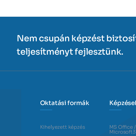
Nem csupán képzést biztos
teljesítményt fejlesztünk.
Oktatási formák
Képzése
Kihelyezett képzés
MS Office /
Microsoft