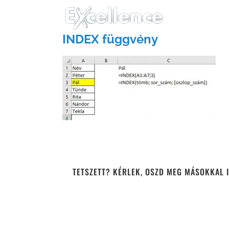
Kihagyás
INDEX függvény
TETSZETT? KÉRLEK, OSZD MEG MÁSOKKAL I