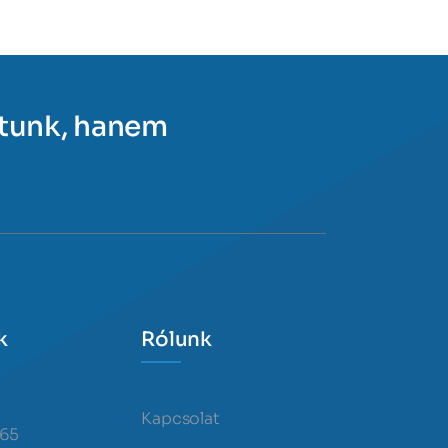
ítunk, hanem
k
Rólunk
Kapcsolat
365