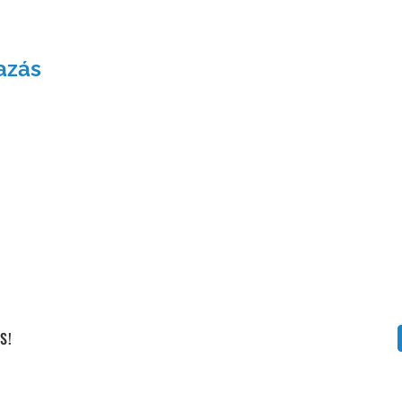
Vállalati képzéseink
azás
S!