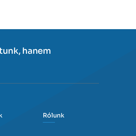
ítunk, hanem
k
Rólunk