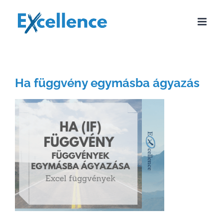
Kihagyás
Ha függvény egymásba ágyazás