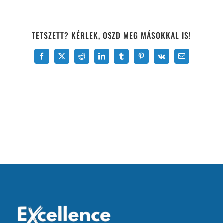
TETSZETT? KÉRLEK, OSZD MEG MÁSOKKAL IS!
Facebook
X
Reddit
LinkedIn
Tumblr
Pinterest
Vk
Email: