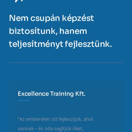
Nem csupán képzést
biztosítunk, hanem
teljesítményt fejlesztünk.
Excellence Training Kft.
“Az embereket ott fejlesztjük, ahol
vannak – és oda segítjük őket,