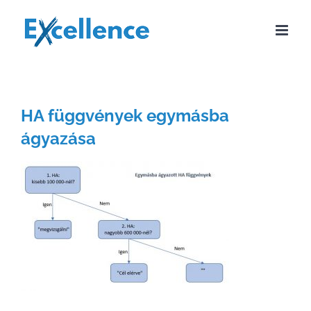
Kihagyás
HA függvények egymásba
ágyazása