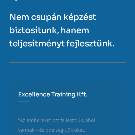
Nem csupán képzést
biztosítunk, hanem
teljesítményt fejlesztünk.
Excellence Training Kft.
“Az embereket ott fejlesztjük, ahol
vannak – és oda segítjük őket,