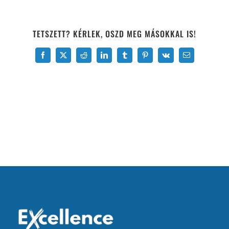
TETSZETT? KÉRLEK, OSZD MEG MÁSOKKAL IS!
Facebook
X
Reddit
LinkedIn
Tumblr
Pinterest
Vk
Email: