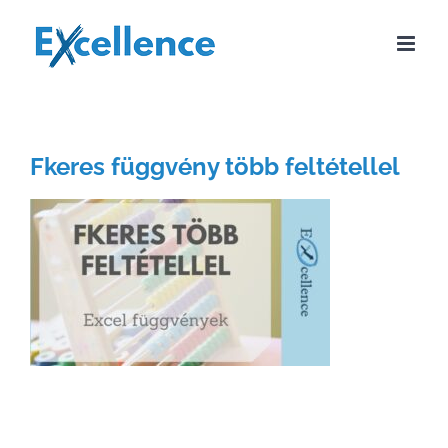
Kihagyás
Fkeres függvény több feltétellel