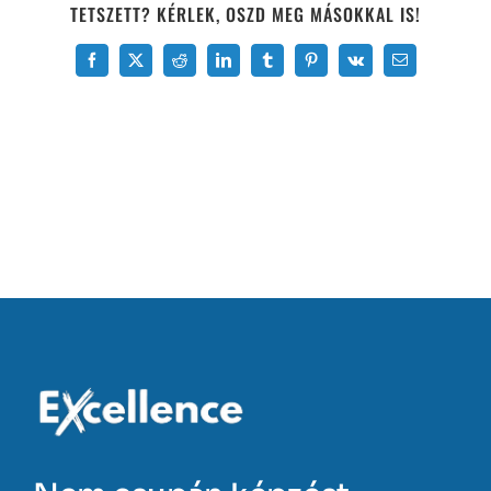
TETSZETT? KÉRLEK, OSZD MEG MÁSOKKAL IS!
Facebook
X
Reddit
LinkedIn
Tumblr
Pinterest
Vk
Email: