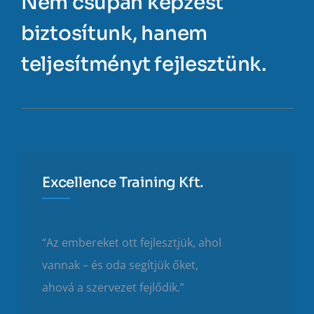
Nem csupán képzést
biztosítunk, hanem
teljesítményt fejlesztünk.
Excellence Training Kft.
“Az embereket ott fejlesztjük, ahol
vannak – és oda segítjük őket,
ahová a szervezet fejlődik.”