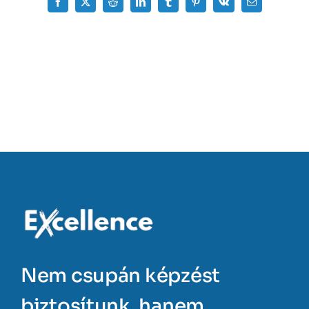
Facebook
X
Reddit
LinkedIn
Tumblr
Pinterest
Vk
Email:
Nem csupán képzést
biztosítunk, hanem