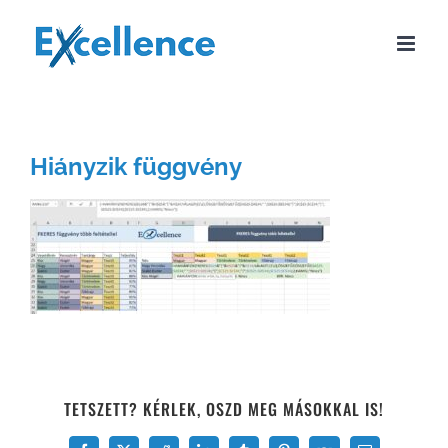
Kihagyás
Hiányzik függvény
TETSZETT? KÉRLEK, OSZD MEG MÁSOKKAL IS!