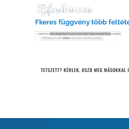
Kihagyás
Fkeres függvény több feltéte
TETSZETT? KÉRLEK, OSZD MEG MÁSOKKAL I