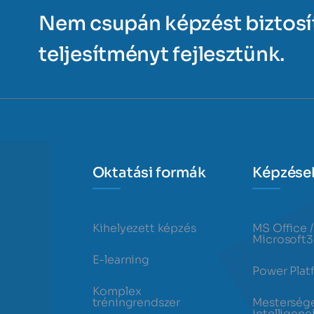
Nem csupán képzést biztos
teljesítményt fejlesztünk.
Oktatási formák
Képzése
Kihelyezett képzés
MS Office /
Microsoft
E-learning
Power Plat
Komplex
tréningrendszer
Mesterség
intelligenc