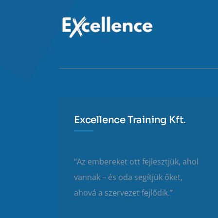
Excellence Training Kft.
“Az embereket ott fejlesztjük, ahol
vannak – és oda segítjük őket,
ahová a szervezet fejlődik.”