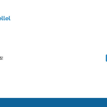
Vállalati képzéseink
llel
S!