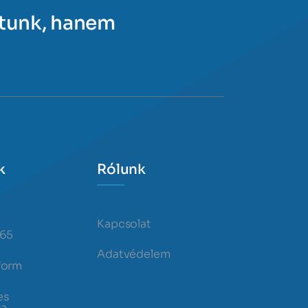
ítunk, hanem
k
Rólunk
Kapcsolat
365
Adatvédelem
form
es
ia