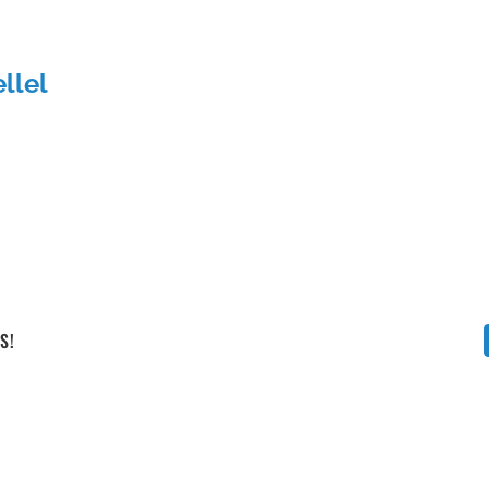
Vállalati képzéseink
llel
S!