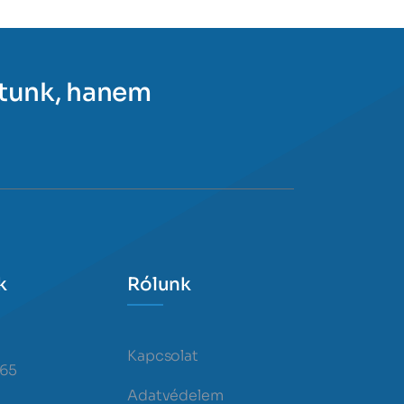
ítunk, hanem
k
Rólunk
Kapcsolat
365
Adatvédelem