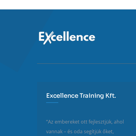
Excellence Training Kft.
“Az embereket ott fejlesztjük, ahol
vannak – és oda segítjük őket,