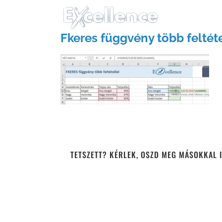
Kihagyás
Fkeres függvény több feltéte
TETSZETT? KÉRLEK, OSZD MEG MÁSOKKAL I