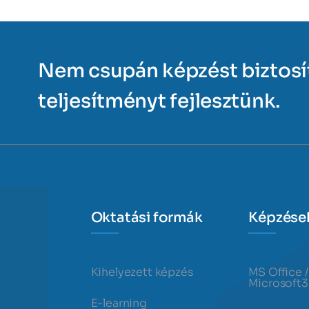
Nem csupán képzést biztos
teljesítményt fejlesztünk.
Oktatási formák
Képzése
Kihelyezett képzés
MS Office /
Microsoft
E-learning