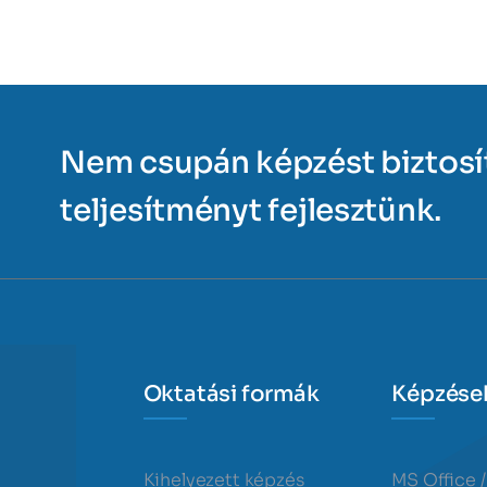
Nem csupán képzést biztos
teljesítményt fejlesztünk.
Oktatási formák
Képzése
Kihelyezett képzés
MS Office /