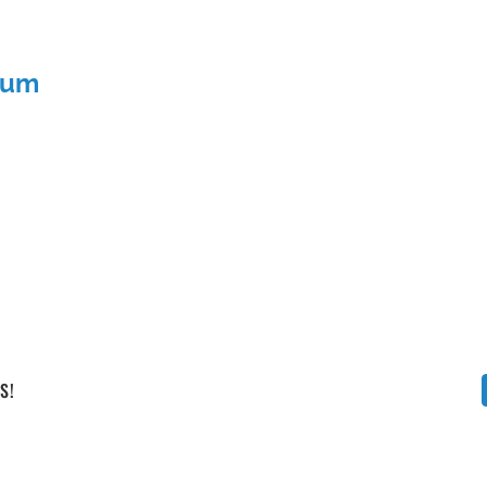
Vállalati képzéseink
zum
S!