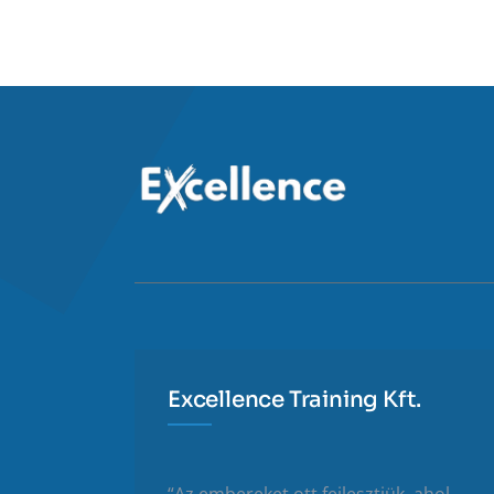
Excellence Training Kft.
“Az embereket ott fejlesztjük, ahol