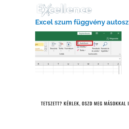
Kihagyás
Excel szum függvény autos
TETSZETT? KÉRLEK, OSZD MEG MÁSOKKAL I