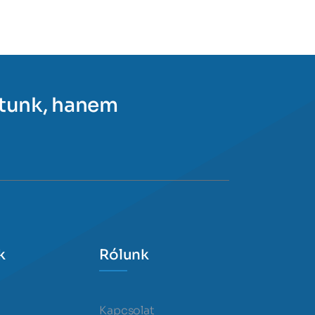
ítunk, hanem
k
Rólunk
Kapcsolat