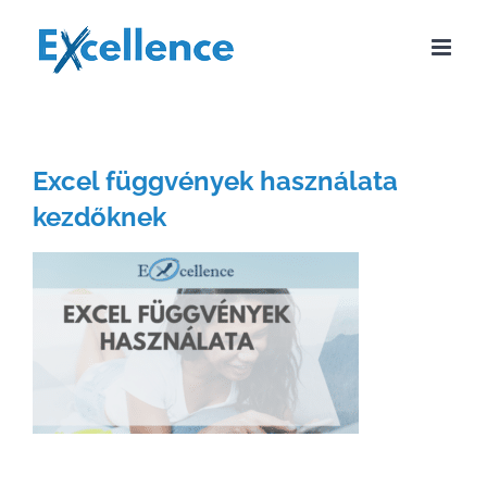
Kihagyás
Excel függvények használata
kezdőknek