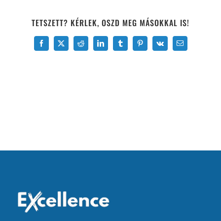
TETSZETT? KÉRLEK, OSZD MEG MÁSOKKAL IS!
Facebook
X
Reddit
LinkedIn
Tumblr
Pinterest
Vk
Email: