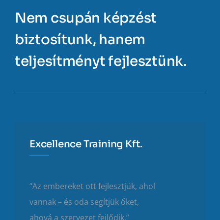
Nem csupán képzést
biztosítunk, hanem
teljesítményt fejlesztünk.
Excellence Training Kft.
“Az embereket ott fejlesztjük, ahol
vannak – és oda segítjük őket,
ahová a szervezet fejlődik.”