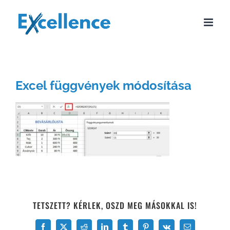
Kihagyás
Excel függvények módosítása
TETSZETT? KÉRLEK, OSZD MEG MÁSOKKAL IS!
Facebook
X
Reddit
LinkedIn
Tumblr
Pinterest
Vk
Email: