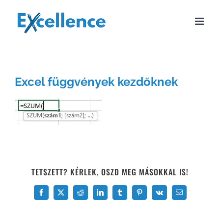
Kihagyás
Excel függvények kezdőknek
TETSZETT? KÉRLEK, OSZD MEG MÁSOKKAL IS!
Facebook
X
Reddit
LinkedIn
Tumblr
Pinterest
Vk
Email: