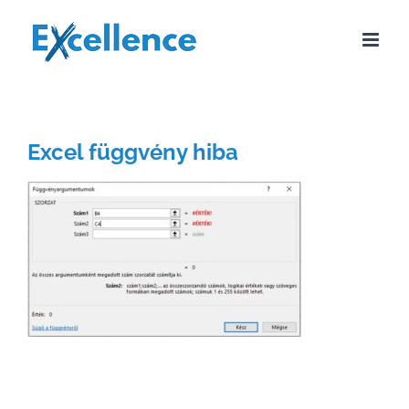
Kihagyás
Excel függvény hiba