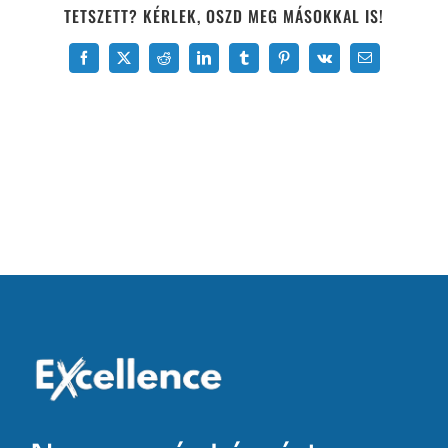
TETSZETT? KÉRLEK, OSZD MEG MÁSOKKAL IS!
Facebook
X
Reddit
LinkedIn
Tumblr
Pinterest
Vk
Email: