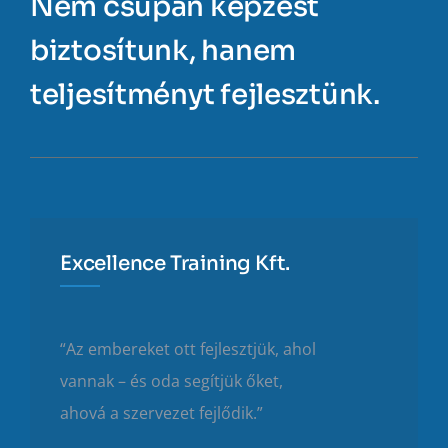
Nem csupán képzést
biztosítunk, hanem
teljesítményt fejlesztünk.
Excellence Training Kft.
“Az embereket ott fejlesztjük, ahol
vannak – és oda segítjük őket,
ahová a szervezet fejlődik.”