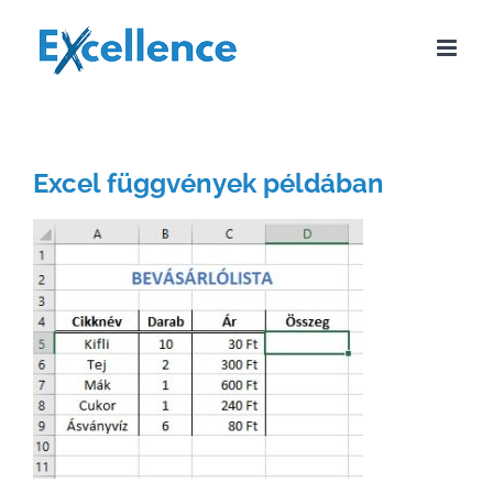
Kihagyás
Excel függvények példában