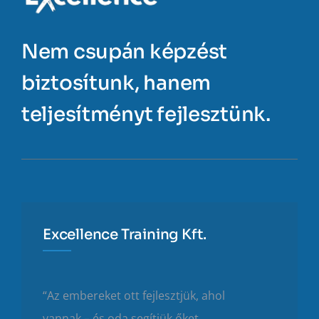
Nem csupán képzést
biztosítunk, hanem
teljesítményt fejlesztünk.
Excellence Training Kft.
“Az embereket ott fejlesztjük, ahol
vannak – és oda segítjük őket,