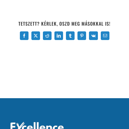
TETSZETT? KÉRLEK, OSZD MEG MÁSOKKAL IS!
Facebook
X
Reddit
LinkedIn
Tumblr
Pinterest
Vk
Email: