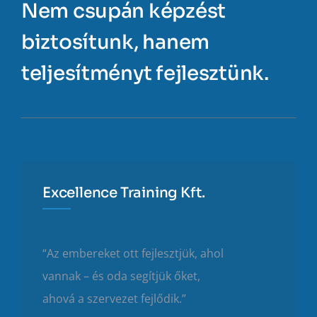
Nem csupán képzést
biztosítunk, hanem
teljesítményt fejlesztünk.
Excellence Training Kft.
“Az embereket ott fejlesztjük, ahol
vannak – és oda segítjük őket,
ahová a szervezet fejlődik.”