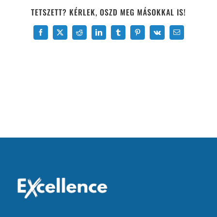
TETSZETT? KÉRLEK, OSZD MEG MÁSOKKAL IS!
Facebook
X
Reddit
LinkedIn
Tumblr
Pinterest
Vk
Email: