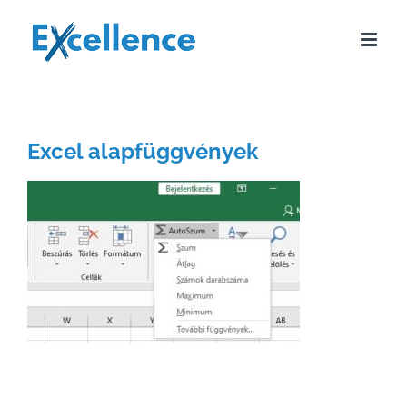
Kihagyás
Excel alapfüggvények