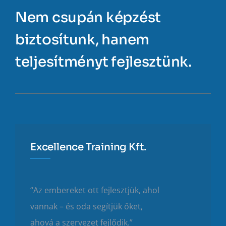
Nem csupán képzést
biztosítunk, hanem
teljesítményt fejlesztünk.
Excellence Training Kft.
“Az embereket ott fejlesztjük, ahol
vannak – és oda segítjük őket,
ahová a szervezet fejlődik.”