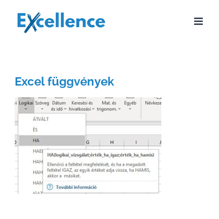
Kihagyás
Excel függvények