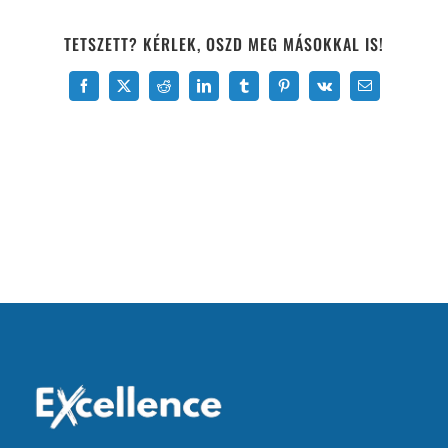
TETSZETT? KÉRLEK, OSZD MEG MÁSOKKAL IS!
Facebook
X
Reddit
LinkedIn
Tumblr
Pinterest
Vk
Email: