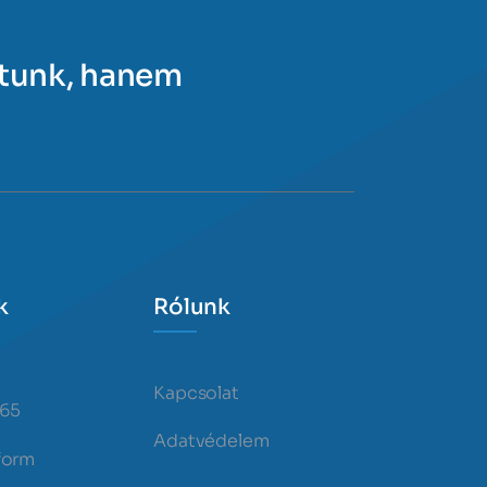
ítunk, hanem
k
Rólunk
Kapcsolat
365
Adatvédelem
form