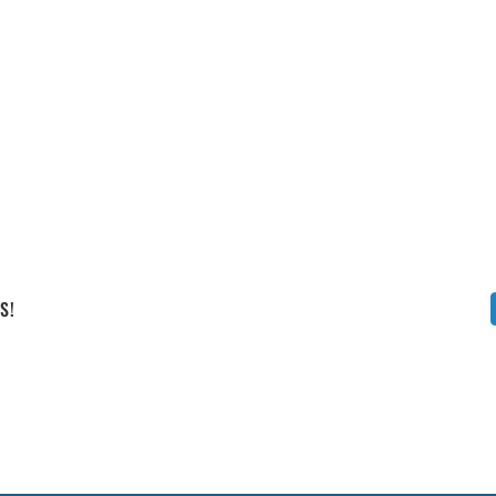
Vállalati képzéseink
S!