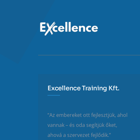
Excellence Training Kft.
“Az embereket ott fejlesztjük, ahol
vannak – és oda segítjük őket,
ahová a szervezet fejlődik.”