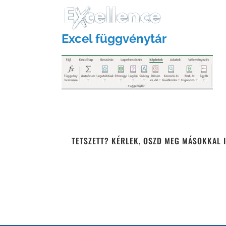
Kihagyás
Excel függvénytár
TETSZETT? KÉRLEK, OSZD MEG MÁSOKKAL I