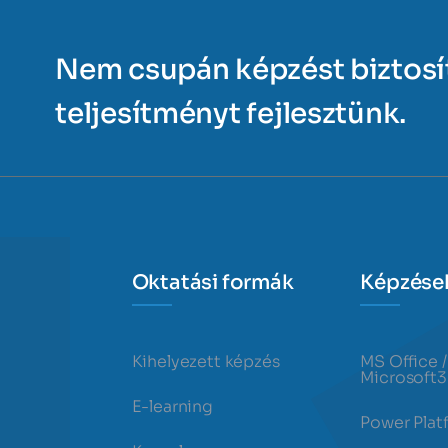
Nem csupán képzést biztos
teljesítményt fejlesztünk.
Oktatási formák
Képzése
Kihelyezett képzés
MS Office /
Microsoft
E-learning
Power Plat